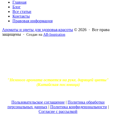
Главная
Блог
Все статьи
Контакты
Правовая информация
Ароматы и цветы для здоровья-красоты
© 2026 · Все права
защищены ·
Создан на
AB-Inspiration
Вся информация, представленная на сайте - ознакомительная.
Применение масел и трав для лечения обязательно должно
согласовываться с вашим врачом. Владелец сайта не несет
ответственности за непрофессиональное использование
ароматерапевтической продукции. Использование и
копирование материалов без согласия автора и прямой
индексируемой ссылки на блог Ирины Лукшиц запрещено
"Немного аромата остается на руке, дарящей цветы"
(Китайская пословица)
Пользовательское соглашение
|
Политика обработки
персональных данных
|
Политика конфиденциальности
|
Согласие с рассылкой