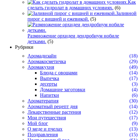
Как
сделать гидролат в домашних условиях.
(6)
Заливной
пирог с вишней и ежевикой.
(5)
Размножение орхидеи дендробиум нобиле
детками.
(5)
Рубрики
Аромадизайн
(18)
Аромакосметичка
(29)
Аромакухня
(49)
Блюда с овощами
(14)
Выпечка
(17)
десерты
(3)
Домашние заготовки
(4)
Напитки
(6)
Ароматерапия
(30)
Ароматный рецепт дня
(14)
Лекарственные растения
(12)
Мои путешествия
(17)
Мой блог
(9)
О меде и пчелах
(13)
Поздравления
(15)