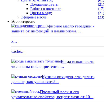
Цветы круглый год
(61)
Домашние цветы
(21)
Работы в цветнике
(17)
Цветы в саду
(21)
Эфирные масла
(23)
Это интересно
Эфирное масло гвоздики -
защита от инфекций и вампиризма....
x...
cache...
Когда выкапывать
тюльпаны после цветения....
Купили орхидею, что делать
дальше, как ухаживать?...
Пчелиный воск и его
удивительные свойства, рецепт мази от 10...