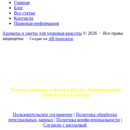
Главная
Блог
Все статьи
Контакты
Правовая информация
Ароматы и цветы для здоровья-красоты
© 2026 · Все права
защищены ·
Создан на
AB-Inspiration
Вся информация, представленная на сайте - ознакомительная.
Применение масел и трав для лечения обязательно должно
согласовываться с вашим врачом. Владелец сайта не несет
ответственности за непрофессиональное использование
ароматерапевтической продукции. Использование и
копирование материалов без согласия автора и прямой
индексируемой ссылки на блог Ирины Лукшиц запрещено
"Немного аромата остается на руке, дарящей цветы"
(Китайская пословица)
Пользовательское соглашение
|
Политика обработки
персональных данных
|
Политика конфиденциальности
|
Согласие с рассылкой