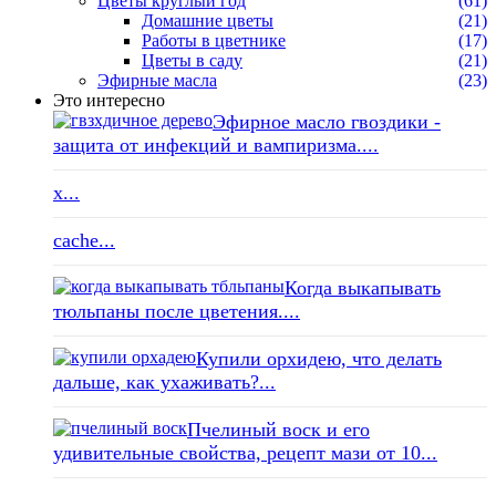
Цветы круглый год
(61)
Домашние цветы
(21)
Работы в цветнике
(17)
Цветы в саду
(21)
Эфирные масла
(23)
Это интересно
Эфирное масло гвоздики -
защита от инфекций и вампиризма....
x...
cache...
Когда выкапывать
тюльпаны после цветения....
Купили орхидею, что делать
дальше, как ухаживать?...
Пчелиный воск и его
удивительные свойства, рецепт мази от 10...