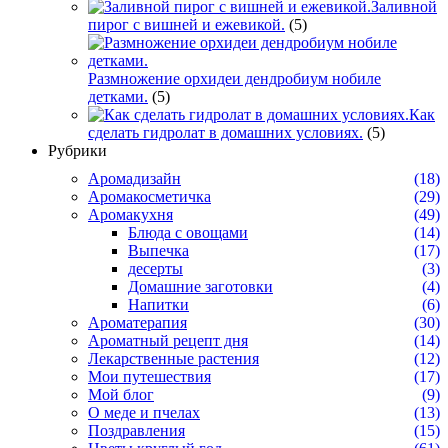
Заливной
пирог с вишней и ежевикой.
(5)
Размножение орхидеи дендробиум нобиле
детками.
(5)
Как
сделать гидролат в домашних условиях.
(5)
Рубрики
Аромадизайн
(18)
Аромакосметичка
(29)
Аромакухня
(49)
Блюда с овощами
(14)
Выпечка
(17)
десерты
(3)
Домашние заготовки
(4)
Напитки
(6)
Ароматерапия
(30)
Ароматный рецепт дня
(14)
Лекарственные растения
(12)
Мои путешествия
(17)
Мой блог
(9)
О меде и пчелах
(13)
Поздравления
(15)