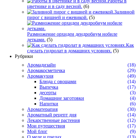
Работы в
цветнике и в саду весной.
(6)
Заливной
пирог с вишней и ежевикой.
(5)
Размножение орхидеи дендробиум нобиле
детками.
(5)
Как
сделать гидролат в домашних условиях.
(5)
Рубрики
Аромадизайн
(18)
Аромакосметичка
(29)
Аромакухня
(49)
Блюда с овощами
(14)
Выпечка
(17)
десерты
(3)
Домашние заготовки
(4)
Напитки
(6)
Ароматерапия
(30)
Ароматный рецепт дня
(14)
Лекарственные растения
(12)
Мои путешествия
(17)
Мой блог
(9)
О меде и пчелах
(13)