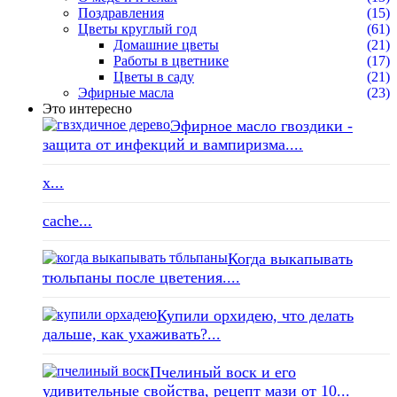
Поздравления
(15)
Цветы круглый год
(61)
Домашние цветы
(21)
Работы в цветнике
(17)
Цветы в саду
(21)
Эфирные масла
(23)
Это интересно
Эфирное масло гвоздики -
защита от инфекций и вампиризма....
x...
cache...
Когда выкапывать
тюльпаны после цветения....
Купили орхидею, что делать
дальше, как ухаживать?...
Пчелиный воск и его
удивительные свойства, рецепт мази от 10...