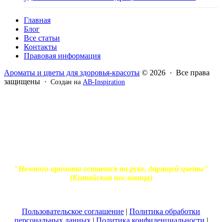
Главная
Блог
Все статьи
Контакты
Правовая информация
Ароматы и цветы для здоровья-красоты
© 2026 · Все права
защищены ·
Создан на
AB-Inspiration
Вся информация, представленная на сайте - ознакомительная.
Применение масел и трав для лечения обязательно должно
согласовываться с вашим врачом. Владелец сайта не несет
ответственности за непрофессиональное использование
ароматерапевтической продукции. Использование и
копирование материалов без согласия автора и прямой
индексируемой ссылки на блог Ирины Лукшиц запрещено
"Немного аромата остается на руке, дарящей цветы"
(Китайская пословица)
Пользовательское соглашение
|
Политика обработки
персональных данных
|
Политика конфиденциальности
|