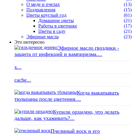
О меде и пчелах
(13)
Поздравления
(15)
Цветы круглый год
(61)
Домашние цветы
(21)
Работы в цветнике
(17)
Цветы в саду
(21)
Эфирные масла
(23)
Это интересно
Эфирное масло гвоздики -
защита от инфекций и вампиризма....
x...
cache...
Когда выкапывать
тюльпаны после цветения....
Купили орхидею, что делать
дальше, как ухаживать?...
Пчелиный воск и его