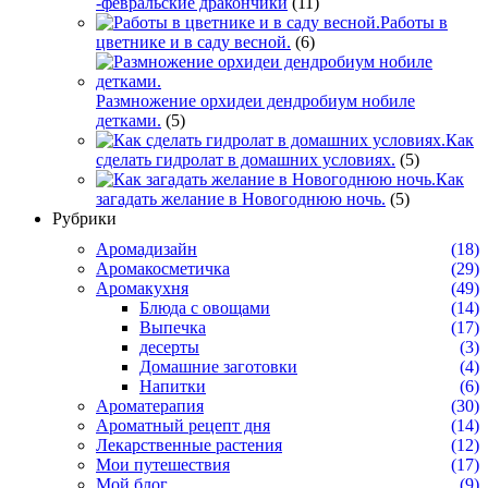
-февральские дракончики
(11)
Работы в
цветнике и в саду весной.
(6)
Размножение орхидеи дендробиум нобиле
детками.
(5)
Как
сделать гидролат в домашних условиях.
(5)
Как
загадать желание в Новогоднюю ночь.
(5)
Рубрики
Аромадизайн
(18)
Аромакосметичка
(29)
Аромакухня
(49)
Блюда с овощами
(14)
Выпечка
(17)
десерты
(3)
Домашние заготовки
(4)
Напитки
(6)
Ароматерапия
(30)
Ароматный рецепт дня
(14)
Лекарственные растения
(12)
Мои путешествия
(17)
Мой блог
(9)