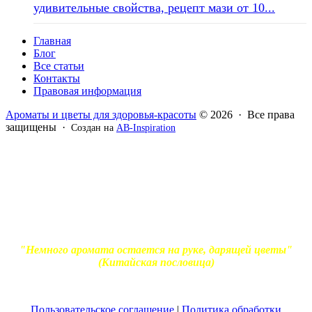
удивительные свойства, рецепт мази от 10...
Главная
Блог
Все статьи
Контакты
Правовая информация
Ароматы и цветы для здоровья-красоты
© 2026 · Все права
защищены ·
Создан на
AB-Inspiration
Вся информация, представленная на сайте - ознакомительная.
Применение масел и трав для лечения обязательно должно
согласовываться с вашим врачом. Владелец сайта не несет
ответственности за непрофессиональное использование
ароматерапевтической продукции. Использование и
копирование материалов без согласия автора и прямой
индексируемой ссылки на блог Ирины Лукшиц запрещено
"Немного аромата остается на руке, дарящей цветы"
(Китайская пословица)
Пользовательское соглашение
|
Политика обработки