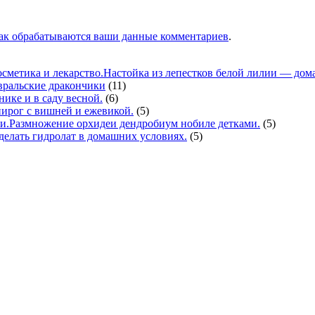
как обрабатываются ваши данные комментариев
.
Настойка из лепестков белой лилии — дома
вральские дракончики
(11)
нике и в саду весной.
(6)
ирог с вишней и ежевикой.
(5)
Размножение орхидеи дендробиум нобиле детками.
(5)
делать гидролат в домашних условиях.
(5)