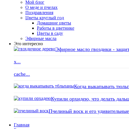
Мой блог
О меде и пчелах
Поздравления
Цветы круглый год
Домашние цветы
Работы в цветнике
Цветы в саду
Эфирные масла
Это интересно
Эфирное масло гвоздики - защит
x...
cache...
Когда выкапывать тюльп
Купили орхидею, что делать дальш
Пчелиный воск и его удивительные 
Главная