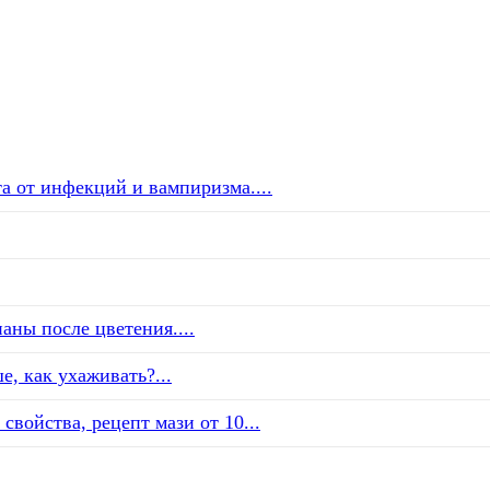
а от инфекций и вампиризма....
аны после цветения....
е, как ухаживать?...
свойства, рецепт мази от 10...