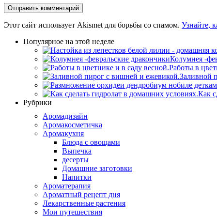
Этот сайт использует Akismet для борьбы со спамом.
Узнайте, 
Популярное на этой неделе
Колумнея -фе
Работы в цвет
Заливной п
Как с
Рубрики
Аромадизайн
Аромакосметичка
Аромакухня
Блюда с овощами
Выпечка
десерты
Домашние заготовки
Напитки
Ароматерапия
Ароматный рецепт дня
Лекарственные растения
Мои путешествия