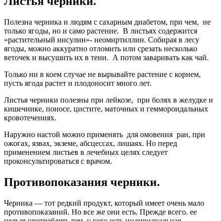
Листья черники.
Полезна черника и людям с сахарным диабетом, при чем, не
только ягоды, но и само растение. В листьях содержится
«растительный инсулин»- неомиртиллин. Собирая в лесу
ягоды, можно аккуратно отломить или срезать несколько
веточек и высушить их в тени. А потом заваривать как чай.
Только ни в коем случае не вырывайте растение с корнем,
пусть ягода растет и плодоносит много лет.
Листья черники полезны при лейкозе, при болях в желудке и
кишечнике, поносе, цистите, маточных и геммороидальных
кровотечениях.
Наружно настой можно применять для омовения ран, при
ожогах, язвах, экземе, абсцессах, лишаях. Но перед
применением листьев в лечебных целях следует
проконсультироваться с врачом.
Противопоказания черники.
Черника — тот редкий продукт, который имеет очень мало
противопоказаний. Но все же они есть. Прежде всего. ее
нельзя употреблять тем, у кого есть индивидуальная