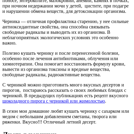
поносе, энтероколите, малокровии, анемии, камнях в почках,
при ночном недержании мочи у детей, цистите, при подагре
и нарушении обмена веществ, для детоксикации организма.
Черника — отличная профилактика старению, у нее сильные
антиоксидантные свойства, она способна связывать
свободные радикалы и выводить их из организма. В
неблагоприятных экологических условиях это особенно
важно.
Полезно кушать чернику и после перенесенной болезни,
особенно после лечения антибиотиками, облучения или
химиотерапии. Она помогает восстановить формулу крови,
вывести из организма токсины и вредные вещества,
свободные радикалы, радиоактивные вещества.
С черникой можно приготовить много вкусных десертов и
пирогов, постараюсь рассказать о своих любимых блюдах с
черникой. В предыдущих публикациях есть рецепт вкусного
шоколадного пирога с черникой или жимолостью
.
В сезон мои домашние любят кушать чернику с сахарком или
медом с небольшим добавлением сметаны, творога или
ряженки. Вкусно!!! Отличный летний десерт.