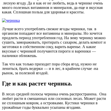
лесную ягоду. Да и как ее не любить, ведь в чернике очень
много полезных витаминов и минералов, да еще и вкусная
какая. Сплошная польза для здоровья и красоты.
Лучше всего употреблять свежие ягоды черники, так в
организм попадают все витамины и минералы. Но хочется
продлить период употребления год. На зиму чернику можно
сушить, замораживать, протирать с сахаром, делать компот и
заготовки в собственном соку, варить варенье. А какие
вкусные с черникой получаются пироги и вареники —
пальчики оближешь.
Так что как только приходит пора сбора ягод, нужно не
лениться, брать ведерки — и в лес, в крайнем случае -на
рынок, за полезной ягодой.
Где и как растет черника.
В лесах средней полосы черника очень распространена. Она
любит расти в смешанных или сосновых лесах. Может расти
не сплошным ковром, а островками. Кустики черники в
урожайные годы буквально усыпаны ягодами.