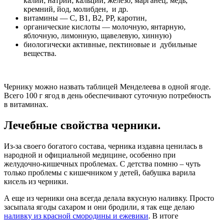
калий, натрий, кальций, железо, марганец, медь,
кремний, йод, молибден, и др.
витамины — С, В1, В2, РР, каротин,
органические кислоты — молочную, янтарную,
яблочную, лимонную, щавелевую, хинную)
биологически активные, пектиновые и дубильные
вещества.
Чернику можно назвать таблицей Менделеева в одной ягоде.
Всего 100 г ягод в день обеспечивают суточную потребность
в витаминах.
Лечебные свойства черники.
Из-за своего богатого состава, черника издавна ценилась в
народной и официальной медицине, особенно при
желудочно-кишечных проблемах. С детства помню – чуть
только проблемы с кишечником у детей, бабушка варила
кисель из черники.
А еще из черники она всегда делала вкусную наливку. Просто
засыпала ягоды сахаром и они бродили, я так еще делаю
наливку из красной смородины и ежевики
. В итоге