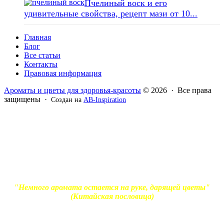
Пчелиный воск и его
удивительные свойства, рецепт мази от 10...
Главная
Блог
Все статьи
Контакты
Правовая информация
Ароматы и цветы для здоровья-красоты
© 2026 · Все права
защищены ·
Создан на
AB-Inspiration
Вся информация, представленная на сайте - ознакомительная.
Применение масел и трав для лечения обязательно должно
согласовываться с вашим врачом. Владелец сайта не несет
ответственности за непрофессиональное использование
ароматерапевтической продукции. Использование и
копирование материалов без согласия автора и прямой
индексируемой ссылки на блог Ирины Лукшиц запрещено
"Немного аромата остается на руке, дарящей цветы"
(Китайская пословица)