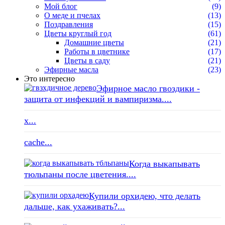
Мой блог
(9)
О меде и пчелах
(13)
Поздравления
(15)
Цветы круглый год
(61)
Домашние цветы
(21)
Работы в цветнике
(17)
Цветы в саду
(21)
Эфирные масла
(23)
Это интересно
Эфирное масло гвоздики -
защита от инфекций и вампиризма....
x...
cache...
Когда выкапывать
тюльпаны после цветения....
Купили орхидею, что делать
дальше, как ухаживать?...