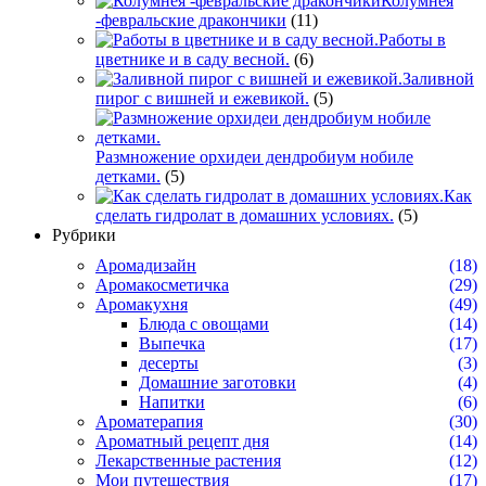
Колумнея
-февральские дракончики
(11)
Работы в
цветнике и в саду весной.
(6)
Заливной
пирог с вишней и ежевикой.
(5)
Размножение орхидеи дендробиум нобиле
детками.
(5)
Как
сделать гидролат в домашних условиях.
(5)
Рубрики
Аромадизайн
(18)
Аромакосметичка
(29)
Аромакухня
(49)
Блюда с овощами
(14)
Выпечка
(17)
десерты
(3)
Домашние заготовки
(4)
Напитки
(6)
Ароматерапия
(30)
Ароматный рецепт дня
(14)
Лекарственные растения
(12)
Мои путешествия
(17)