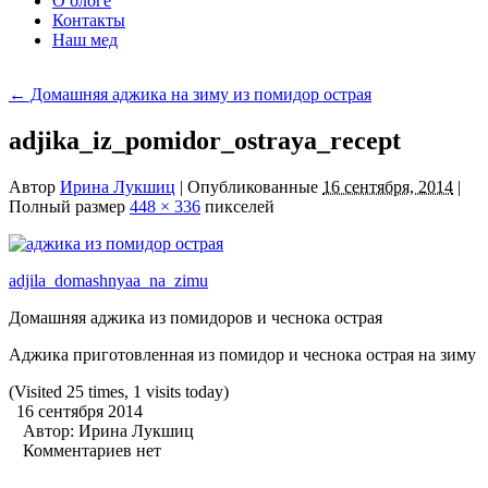
О блоге
Контакты
Наш мед
←
Домашняя аджика на зиму из помидор острая
adjika_iz_pomidor_ostraya_recept
Автор
Ирина Лукшиц
|
Опубликованные
16 сентября, 2014
|
Полный размер
448 × 336
пикселей
adjila_domashnyaa_na_zimu
Домашняя аджика из помидоров и чеснока острая
Аджика приготовленная из помидор и чеснока острая на зиму
(Visited 25 times, 1 visits today)
16 сентября 2014
Автор:
Ирина Лукшиц
Комментариев нет