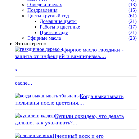
О меде и пчелах
(13)
Поздравления
(15)
Цветы круглый год
(61)
Домашние цветы
(21)
Работы в цветнике
(17)
Цветы в саду
(21)
Эфирные масла
(23)
Это интересно
Эфирное масло гвоздики -
защита от инфекций и вампиризма....
x...
cache...
Когда выкапывать
тюльпаны после цветения....
Купили орхидею, что делать
дальше, как ухаживать?...
Пчелиный воск и его