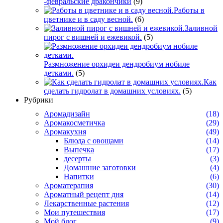
-февральские дракончики
(9)
Работы в
цветнике и в саду весной.
(6)
Заливной
пирог с вишней и ежевикой.
(5)
Размножение орхидеи дендробиум нобиле
детками.
(5)
Как
сделать гидролат в домашних условиях.
(5)
Рубрики
Аромадизайн
(18)
Аромакосметичка
(29)
Аромакухня
(49)
Блюда с овощами
(14)
Выпечка
(17)
десерты
(3)
Домашние заготовки
(4)
Напитки
(6)
Ароматерапия
(30)
Ароматный рецепт дня
(14)
Лекарственные растения
(12)
Мои путешествия
(17)
Мой блог
(9)