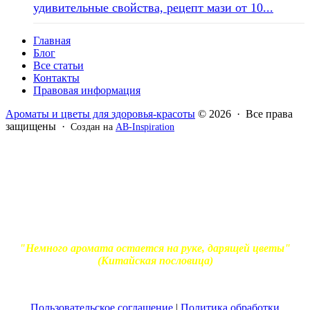
удивительные свойства, рецепт мази от 10...
Главная
Блог
Все статьи
Контакты
Правовая информация
Ароматы и цветы для здоровья-красоты
© 2026 · Все права
защищены ·
Создан на
AB-Inspiration
Вся информация, представленная на сайте - ознакомительная.
Применение масел и трав для лечения обязательно должно
согласовываться с вашим врачом. Владелец сайта не несет
ответственности за непрофессиональное использование
ароматерапевтической продукции. Использование и
копирование материалов без согласия автора и прямой
индексируемой ссылки на блог Ирины Лукшиц запрещено
"Немного аромата остается на руке, дарящей цветы"
(Китайская пословица)
Пользовательское соглашение
|
Политика обработки