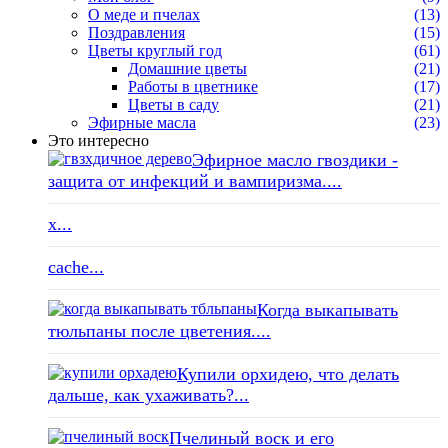
О меде и пчелах
(13)
Поздравления
(15)
Цветы круглый год
(61)
Домашние цветы
(21)
Работы в цветнике
(17)
Цветы в саду
(21)
Эфирные масла
(23)
Это интересно
Эфирное масло гвоздики -
защита от инфекций и вампиризма....
x...
cache...
Когда выкапывать
тюльпаны после цветения....
Купили орхидею, что делать
дальше, как ухаживать?...
Пчелиный воск и его