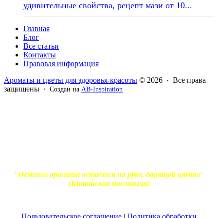
удивительные свойства, рецепт мази от 10...
Главная
Блог
Все статьи
Контакты
Правовая информация
Ароматы и цветы для здоровья-красоты
© 2026 · Все права
защищены ·
Создан на
AB-Inspiration
Вся информация, представленная на сайте - ознакомительная.
Применение масел и трав для лечения обязательно должно
согласовываться с вашим врачом. Владелец сайта не несет
ответственности за непрофессиональное использование
ароматерапевтической продукции. Использование и
копирование материалов без согласия автора и прямой
индексируемой ссылки на блог Ирины Лукшиц запрещено
"Немного аромата остается на руке, дарящей цветы"
(Китайская пословица)
Пользовательское соглашение
|
Политика обработки