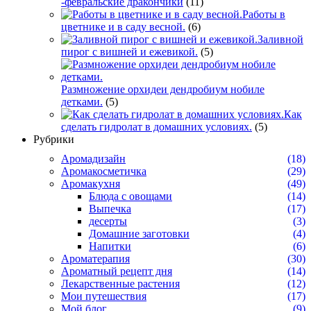
-февральские дракончики
(11)
Работы в
цветнике и в саду весной.
(6)
Заливной
пирог с вишней и ежевикой.
(5)
Размножение орхидеи дендробиум нобиле
детками.
(5)
Как
сделать гидролат в домашних условиях.
(5)
Рубрики
Аромадизайн
(18)
Аромакосметичка
(29)
Аромакухня
(49)
Блюда с овощами
(14)
Выпечка
(17)
десерты
(3)
Домашние заготовки
(4)
Напитки
(6)
Ароматерапия
(30)
Ароматный рецепт дня
(14)
Лекарственные растения
(12)
Мои путешествия
(17)
Мой блог
(9)