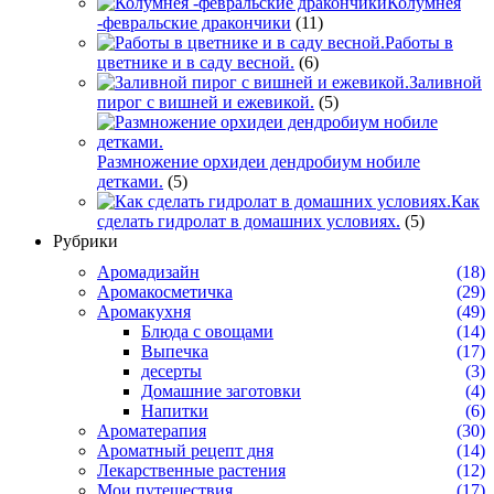
Колумнея
-февральские дракончики
(11)
Работы в
цветнике и в саду весной.
(6)
Заливной
пирог с вишней и ежевикой.
(5)
Размножение орхидеи дендробиум нобиле
детками.
(5)
Как
сделать гидролат в домашних условиях.
(5)
Рубрики
Аромадизайн
(18)
Аромакосметичка
(29)
Аромакухня
(49)
Блюда с овощами
(14)
Выпечка
(17)
десерты
(3)
Домашние заготовки
(4)
Напитки
(6)
Ароматерапия
(30)
Ароматный рецепт дня
(14)
Лекарственные растения
(12)
Мои путешествия
(17)