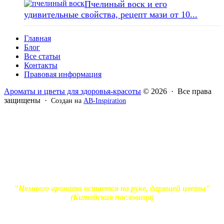
Пчелиный воск и его
удивительные свойства, рецепт мази от 10...
Главная
Блог
Все статьи
Контакты
Правовая информация
Ароматы и цветы для здоровья-красоты
© 2026 · Все права
защищены ·
Создан на
AB-Inspiration
Вся информация, представленная на сайте - ознакомительная.
Применение масел и трав для лечения обязательно должно
согласовываться с вашим врачом. Владелец сайта не несет
ответственности за непрофессиональное использование
ароматерапевтической продукции. Использование и
копирование материалов без согласия автора и прямой
индексируемой ссылки на блог Ирины Лукшиц запрещено
"Немного аромата остается на руке, дарящей цветы"
(Китайская пословица)