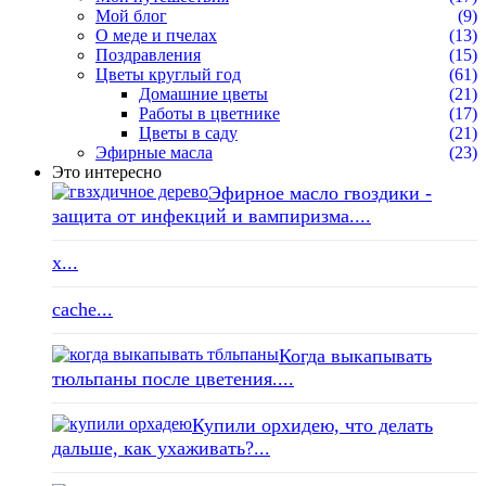
Мой блог
(9)
О меде и пчелах
(13)
Поздравления
(15)
Цветы круглый год
(61)
Домашние цветы
(21)
Работы в цветнике
(17)
Цветы в саду
(21)
Эфирные масла
(23)
Это интересно
Эфирное масло гвоздики -
защита от инфекций и вампиризма....
x...
cache...
Когда выкапывать
тюльпаны после цветения....
Купили орхидею, что делать
дальше, как ухаживать?...