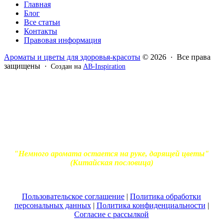
Главная
Блог
Все статьи
Контакты
Правовая информация
Ароматы и цветы для здоровья-красоты
© 2026 · Все права
защищены ·
Создан на
AB-Inspiration
Вся информация, представленная на сайте - ознакомительная.
Применение масел и трав для лечения обязательно должно
согласовываться с вашим врачом. Владелец сайта не несет
ответственности за непрофессиональное использование
ароматерапевтической продукции. Использование и
копирование материалов без согласия автора и прямой
индексируемой ссылки на блог Ирины Лукшиц запрещено
"Немного аромата остается на руке, дарящей цветы"
(Китайская пословица)
Пользовательское соглашение
|
Политика обработки
персональных данных
|
Политика конфиденциальности
|
Согласие с рассылкой