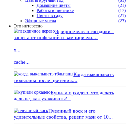
Цветы круглый год
(61)
Домашние цветы
(21)
Работы в цветнике
(17)
Цветы в саду
(21)
Эфирные масла
(23)
Это интересно
Эфирное масло гвоздики -
защита от инфекций и вампиризма....
x...
cache...
Когда выкапывать
тюльпаны после цветения....
Купили орхидею, что делать
дальше, как ухаживать?...
Пчелиный воск и его
удивительные свойства, рецепт мази от 10...