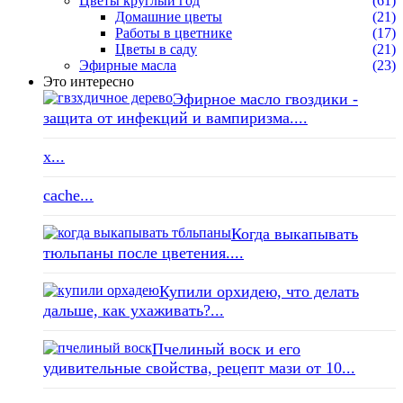
Цветы круглый год
(61)
Домашние цветы
(21)
Работы в цветнике
(17)
Цветы в саду
(21)
Эфирные масла
(23)
Это интересно
Эфирное масло гвоздики -
защита от инфекций и вампиризма....
x...
cache...
Когда выкапывать
тюльпаны после цветения....
Купили орхидею, что делать
дальше, как ухаживать?...
Пчелиный воск и его
удивительные свойства, рецепт мази от 10...