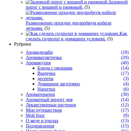
Заливной
пирог с вишней и ежевикой.
(5)
Размножение орхидеи дендробиум нобиле
детками.
(5)
Как
сделать гидролат в домашних условиях.
(5)
Рубрики
Аромадизайн
(18)
Аромакосметичка
(29)
Аромакухня
(49)
Блюда с овощами
(14)
Выпечка
(17)
десерты
(3)
Домашние заготовки
(4)
Напитки
(6)
Ароматерапия
(30)
Ароматный рецепт дня
(14)
Лекарственные растения
(12)
Мои путешествия
(17)
Мой блог
(9)
О меде и пчелах
(13)
Поздравления
(15)