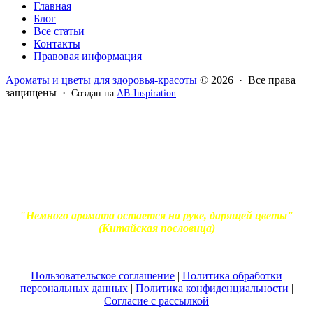
Главная
Блог
Все статьи
Контакты
Правовая информация
Ароматы и цветы для здоровья-красоты
© 2026 · Все права
защищены ·
Создан на
AB-Inspiration
Вся информация, представленная на сайте - ознакомительная.
Применение масел и трав для лечения обязательно должно
согласовываться с вашим врачом. Владелец сайта не несет
ответственности за непрофессиональное использование
ароматерапевтической продукции. Использование и
копирование материалов без согласия автора и прямой
индексируемой ссылки на блог Ирины Лукшиц запрещено
"Немного аромата остается на руке, дарящей цветы"
(Китайская пословица)
Пользовательское соглашение
|
Политика обработки
персональных данных
|
Политика конфиденциальности
|
Согласие с рассылкой