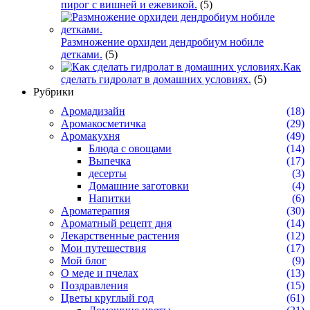
пирог с вишней и ежевикой.
(5)
Размножение орхидеи дендробиум нобиле
детками.
(5)
Как
сделать гидролат в домашних условиях.
(5)
Рубрики
Аромадизайн
(18)
Аромакосметичка
(29)
Аромакухня
(49)
Блюда с овощами
(14)
Выпечка
(17)
десерты
(3)
Домашние заготовки
(4)
Напитки
(6)
Ароматерапия
(30)
Ароматный рецепт дня
(14)
Лекарственные растения
(12)
Мои путешествия
(17)
Мой блог
(9)
О меде и пчелах
(13)
Поздравления
(15)
Цветы круглый год
(61)