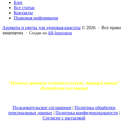
Блог
Все статьи
Контакты
Правовая информация
Ароматы и цветы для здоровья-красоты
© 2026 · Все права
защищены ·
Создан на
AB-Inspiration
Вся информация, представленная на сайте - ознакомительная.
Применение масел и трав для лечения обязательно должно
согласовываться с вашим врачом. Владелец сайта не несет
ответственности за непрофессиональное использование
ароматерапевтической продукции. Использование и
копирование материалов без согласия автора и прямой
индексируемой ссылки на блог Ирины Лукшиц запрещено
"Немного аромата остается на руке, дарящей цветы"
(Китайская пословица)
Пользовательское соглашение
|
Политика обработки
персональных данных
|
Политика конфиденциальности
|
Согласие с рассылкой