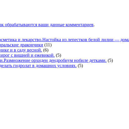
как обрабатываются ваши данные комментариев
.
Настойка из лепестков белой лилии — дома
вральские дракончики
(11)
нике и в саду весной.
(6)
ирог с вишней и ежевикой.
(5)
Размножение орхидеи дендробиум нобиле детками.
(5)
делать гидролат в домашних условиях.
(5)