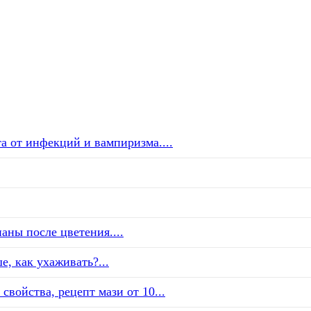
а от инфекций и вампиризма....
аны после цветения....
е, как ухаживать?...
свойства, рецепт мази от 10...