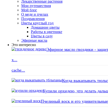
Лекарственные растения
Мои путешествия
Мой блог
О меде и пчелах
Поздравления
Цветы круглый год
Домашние цветы
Работы в цветнике
Цветы в саду
Эфирные масла
Это интересно
Эфирное масло гвоздики - защит
x...
cache...
Когда выкапывать тюльп
Купили орхидею, что делать дальш
Пчелиный воск и его удивительные 