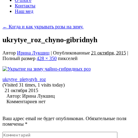
О блоге
Контакты
Наш мед
←
Когда и как укрывать розы на зиму.
ukrytye_roz_chyno-gibridnyh
Автор
Ирина Лукшиц
|
Опубликованные
21 октября, 2015
|
Полный размер
428 × 350
пикселей
ukrytye_pletystyh_roz
(Visited 31 times, 1 visits today)
21 октября 2015
Автор:
Ирина Лукшиц
Комментариев нет
Ваш адрес email не будет опубликован.
Обязательные поля
помечены
*
Комментарий