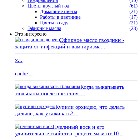
Поздравления
(15)
Цветы круглый год
(61)
Домашние цветы
(21)
Работы в цветнике
(17)
Цветы в саду
(21)
Эфирные масла
(23)
Это интересно
Эфирное масло гвоздики -
защита от инфекций и вампиризма....
x...
cache...
Когда выкапывать
тюльпаны после цветения....
Купили орхидею, что делать
дальше, как ухаживать?...
Пчелиный воск и его
удивительные свойства, рецепт мази от 10...