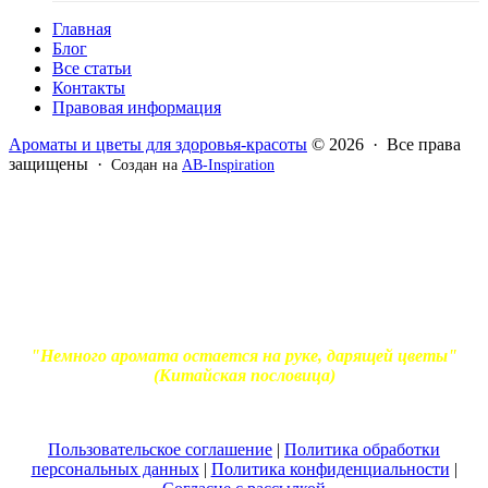
Главная
Блог
Все статьи
Контакты
Правовая информация
Ароматы и цветы для здоровья-красоты
© 2026 · Все права
защищены ·
Создан на
AB-Inspiration
Вся информация, представленная на сайте - ознакомительная.
Применение масел и трав для лечения обязательно должно
согласовываться с вашим врачом. Владелец сайта не несет
ответственности за непрофессиональное использование
ароматерапевтической продукции. Использование и
копирование материалов без согласия автора и прямой
индексируемой ссылки на блог Ирины Лукшиц запрещено
"Немного аромата остается на руке, дарящей цветы"
(Китайская пословица)
Пользовательское соглашение
|
Политика обработки
персональных данных
|
Политика конфиденциальности
|