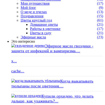
Мои путешествия
(17)
Мой блог
(9)
О меде и пчелах
(13)
Поздравления
(15)
Цветы круглый год
(61)
Домашние цветы
(21)
Работы в цветнике
(17)
Цветы в саду
(21)
Эфирные масла
(23)
Это интересно
Эфирное масло гвоздики -
защита от инфекций и вампиризма....
x...
cache...
Когда выкапывать
тюльпаны после цветения....
Купили орхидею, что делать
дальше, как ухаживать?...