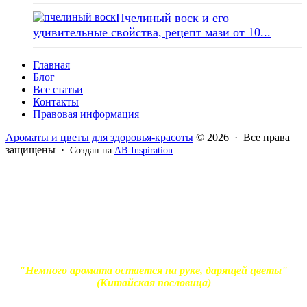
Пчелиный воск и его
удивительные свойства, рецепт мази от 10...
Главная
Блог
Все статьи
Контакты
Правовая информация
Ароматы и цветы для здоровья-красоты
© 2026 · Все права
защищены ·
Создан на
AB-Inspiration
Вся информация, представленная на сайте - ознакомительная.
Применение масел и трав для лечения обязательно должно
согласовываться с вашим врачом. Владелец сайта не несет
ответственности за непрофессиональное использование
ароматерапевтической продукции. Использование и
копирование материалов без согласия автора и прямой
индексируемой ссылки на блог Ирины Лукшиц запрещено
"Немного аромата остается на руке, дарящей цветы"
(Китайская пословица)