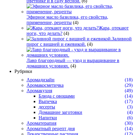
цветнике и в саду весной.
(6)
Эфирное масло базилика, его свойства,
применение, рецепты
(4)
Жара, отекают
ноги, что делать?
(4)
Заливной
пирог с вишней и ежевикой.
(4)
Лавр благородный — уход и выращивание в
домашних условиях.
(4)
Рубрики
Аромадизайн
(18)
Аромакосметичка
(29)
Аромакухня
(49)
Блюда с овощами
(14)
Выпечка
(17)
десерты
(3)
Домашние заготовки
(4)
Напитки
(6)
Ароматерапия
(30)
Ароматный рецепт дня
(14)
Лекарственные растения
(12)