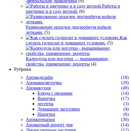
-февральские дракончики
(9)
Работы в
цветнике и в саду весной.
(6)
Размножение орхидеи дендробиум нобиле
детками.
(5)
Как
сделать гидролат в домашних условиях.
(5)
Календула или ноготки — выращивание,
свойства, применение, рецепты
(4)
Рубрики
Аромадизайн
(18)
Аромакосметичка
(29)
Аромакухня
(49)
Блюда с овощами
(14)
Выпечка
(17)
десерты
(3)
Домашние заготовки
(4)
Напитки
(6)
Ароматерапия
(30)
Ароматный рецепт дня
(14)
Лекарственные растения
(12)