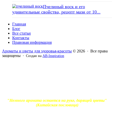
Пчелиный воск и его
удивительные свойства, рецепт мази от 10...
Главная
Блог
Все статьи
Контакты
Правовая информация
Ароматы и цветы для здоровья-красоты
© 2026 · Все права
защищены ·
Создан на
AB-Inspiration
Вся информация, представленная на сайте - ознакомительная.
Применение масел и трав для лечения обязательно должно
согласовываться с вашим врачом. Владелец сайта не несет
ответственности за непрофессиональное использование
ароматерапевтической продукции. Использование и
копирование материалов без согласия автора и прямой
индексируемой ссылки на блог Ирины Лукшиц запрещено
"Немного аромата остается на руке, дарящей цветы"
(Китайская пословица)