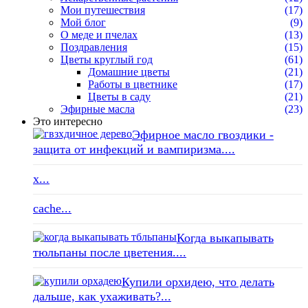
Мои путешествия
(17)
Мой блог
(9)
О меде и пчелах
(13)
Поздравления
(15)
Цветы круглый год
(61)
Домашние цветы
(21)
Работы в цветнике
(17)
Цветы в саду
(21)
Эфирные масла
(23)
Это интересно
Эфирное масло гвоздики -
защита от инфекций и вампиризма....
x...
cache...
Когда выкапывать
тюльпаны после цветения....
Купили орхидею, что делать
дальше, как ухаживать?...