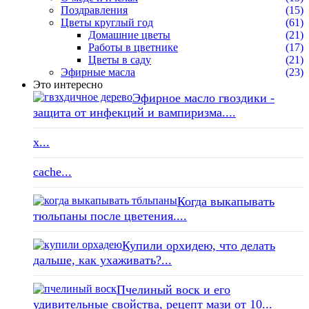
Поздравления
(15)
Цветы круглый год
(61)
Домашние цветы
(21)
Работы в цветнике
(17)
Цветы в саду
(21)
Эфирные масла
(23)
Это интересно
Эфирное масло гвоздики -
защита от инфекций и вампиризма....
x...
cache...
Когда выкапывать
тюльпаны после цветения....
Купили орхидею, что делать
дальше, как ухаживать?...
Пчелиный воск и его
удивительные свойства, рецепт мази от 10...