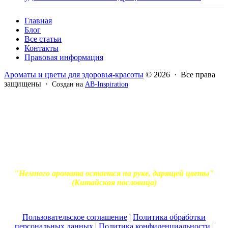
Главная
Блог
Все статьи
Контакты
Правовая информация
Ароматы и цветы для здоровья-красоты
© 2026 · Все права
защищены ·
Создан на
AB-Inspiration
Вся информация, представленная на сайте - ознакомительная.
Применение масел и трав для лечения обязательно должно
согласовываться с вашим врачом. Владелец сайта не несет
ответственности за непрофессиональное использование
ароматерапевтической продукции. Использование и
копирование материалов без согласия автора и прямой
индексируемой ссылки на блог Ирины Лукшиц запрещено
"Немного аромата остается на руке, дарящей цветы"
(Китайская пословица)
Пользовательское соглашение
|
Политика обработки
персональных данных
|
Политика конфиденциальности
|