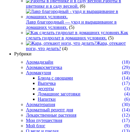
Работы в
цветнике и в саду весной.
(6)
Лавр благородный — уход и выращивание в
домашних условиях.
(5)
Как
сделать гидролат в домашних условиях.
(5)
Жара, отекают
ноги, что делать?
(4)
Рубрики
Аромадизайн
(18)
Аромакосметичка
(29)
Аромакухня
(49)
Блюда с овощами
(14)
Выпечка
(17)
десерты
(3)
Домашние заготовки
(4)
Напитки
(6)
Ароматерапия
(30)
Ароматный рецепт дня
(14)
Лекарственные растения
(12)
Мои путешествия
(17)
Мой блог
(9)
О меде и пчелах
(13)