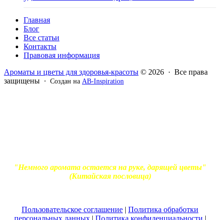
Главная
Блог
Все статьи
Контакты
Правовая информация
Ароматы и цветы для здоровья-красоты
© 2026 · Все права
защищены ·
Создан на
AB-Inspiration
Вся информация, представленная на сайте - ознакомительная.
Применение масел и трав для лечения обязательно должно
согласовываться с вашим врачом. Владелец сайта не несет
ответственности за непрофессиональное использование
ароматерапевтической продукции. Использование и
копирование материалов без согласия автора и прямой
индексируемой ссылки на блог Ирины Лукшиц запрещено
"Немного аромата остается на руке, дарящей цветы"
(Китайская пословица)
Пользовательское соглашение
|
Политика обработки
персональных данных
|
Политика конфиденциальности
|