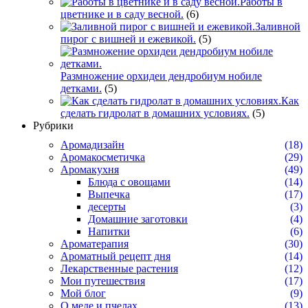
Работы в
цветнике и в саду весной.
(6)
Заливной
пирог с вишней и ежевикой.
(5)
Размножение орхидеи дендробиум нобиле
детками.
(5)
Как
сделать гидролат в домашних условиях.
(5)
Рубрики
Аромадизайн
(18)
Аромакосметичка
(29)
Аромакухня
(49)
Блюда с овощами
(14)
Выпечка
(17)
десерты
(3)
Домашние заготовки
(4)
Напитки
(6)
Ароматерапия
(30)
Ароматный рецепт дня
(14)
Лекарственные растения
(12)
Мои путешествия
(17)
Мой блог
(9)
О меде и пчелах
(13)