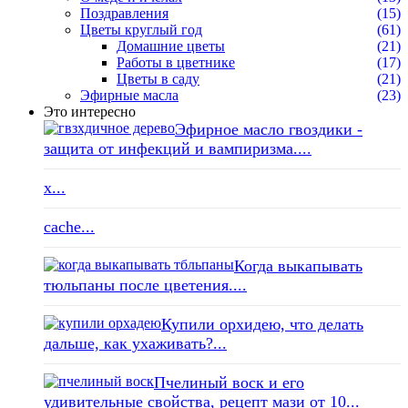
Поздравления
(15)
Цветы круглый год
(61)
Домашние цветы
(21)
Работы в цветнике
(17)
Цветы в саду
(21)
Эфирные масла
(23)
Это интересно
Эфирное масло гвоздики -
защита от инфекций и вампиризма....
x...
cache...
Когда выкапывать
тюльпаны после цветения....
Купили орхидею, что делать
дальше, как ухаживать?...
Пчелиный воск и его
удивительные свойства, рецепт мази от 10...