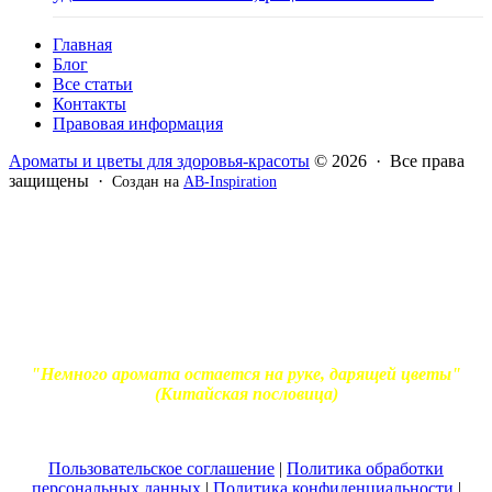
Главная
Блог
Все статьи
Контакты
Правовая информация
Ароматы и цветы для здоровья-красоты
© 2026 · Все права
защищены ·
Создан на
AB-Inspiration
Вся информация, представленная на сайте - ознакомительная.
Применение масел и трав для лечения обязательно должно
согласовываться с вашим врачом. Владелец сайта не несет
ответственности за непрофессиональное использование
ароматерапевтической продукции. Использование и
копирование материалов без согласия автора и прямой
индексируемой ссылки на блог Ирины Лукшиц запрещено
"Немного аромата остается на руке, дарящей цветы"
(Китайская пословица)
Пользовательское соглашение
|
Политика обработки
персональных данных
|
Политика конфиденциальности
|