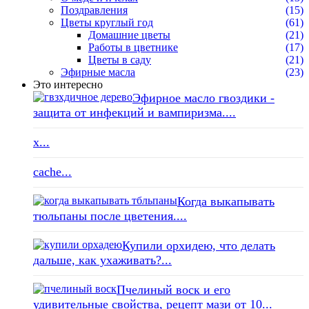
Поздравления
(15)
Цветы круглый год
(61)
Домашние цветы
(21)
Работы в цветнике
(17)
Цветы в саду
(21)
Эфирные масла
(23)
Это интересно
Эфирное масло гвоздики -
защита от инфекций и вампиризма....
x...
cache...
Когда выкапывать
тюльпаны после цветения....
Купили орхидею, что делать
дальше, как ухаживать?...
Пчелиный воск и его
удивительные свойства, рецепт мази от 10...