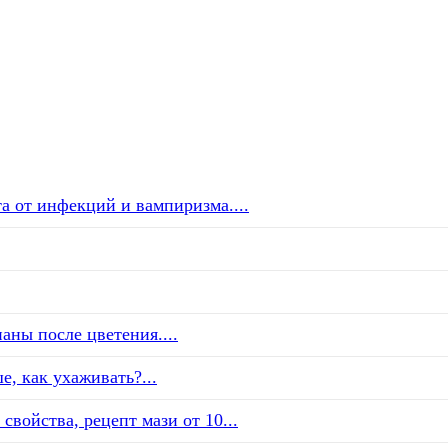
а от инфекций и вампиризма....
аны после цветения....
е, как ухаживать?...
свойства, рецепт мази от 10...