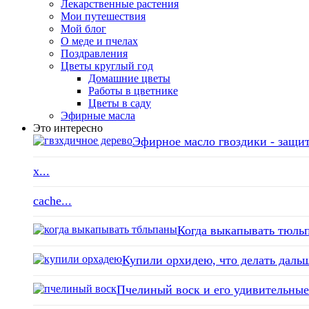
Лекарственные растения
Мои путешествия
Мой блог
О меде и пчелах
Поздравления
Цветы круглый год
Домашние цветы
Работы в цветнике
Цветы в саду
Эфирные масла
Это интересно
Эфирное масло гвоздики - защит
x...
cache...
Когда выкапывать тюльп
Купили орхидею, что делать дальш
Пчелиный воск и его удивительные 