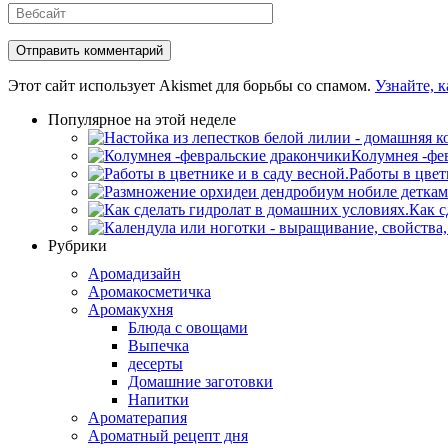
Вебсайт
Этот сайт использует Akismet для борьбы со спамом.
Узнайте, 
Популярное на этой неделе
Колумнея -фе
Работы в цвет
Как с
Рубрики
Аромадизайн
Аромакосметичка
Аромакухня
Блюда с овощами
Выпечка
десерты
Домашние заготовки
Напитки
Ароматерапия
Ароматный рецепт дня