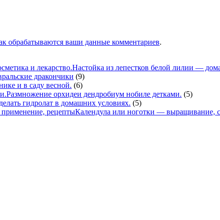
как обрабатываются ваши данные комментариев
.
Настойка из лепестков белой лилии — дома
вральские дракончики
(9)
нике и в саду весной.
(6)
Размножение орхидеи дендробиум нобиле детками.
(5)
делать гидролат в домашних условиях.
(5)
Календула или ноготки — выращивание, с