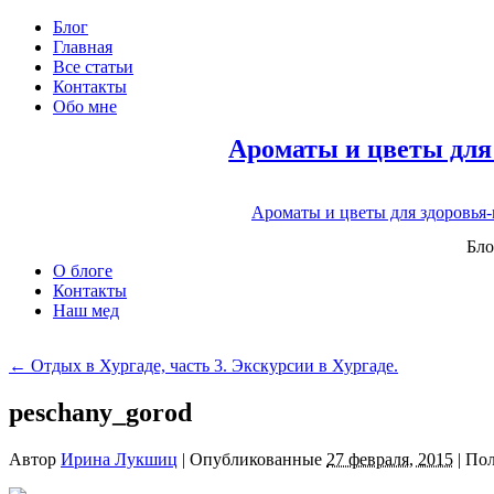
Блог
Главная
Все статьи
Контакты
Обо мне
Ароматы и цветы для
Ароматы и цветы для здоровья
Бло
О блоге
Контакты
Наш мед
←
Отдых в Хургаде, часть 3. Экскурсии в Хургаде.
peschany_gorod
Автор
Ирина Лукшиц
|
Опубликованные
27 февраля, 2015
|
Пол