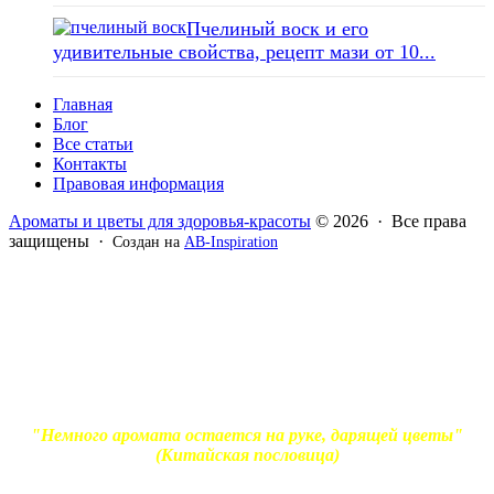
Пчелиный воск и его
удивительные свойства, рецепт мази от 10...
Главная
Блог
Все статьи
Контакты
Правовая информация
Ароматы и цветы для здоровья-красоты
© 2026 · Все права
защищены ·
Создан на
AB-Inspiration
Вся информация, представленная на сайте - ознакомительная.
Применение масел и трав для лечения обязательно должно
согласовываться с вашим врачом. Владелец сайта не несет
ответственности за непрофессиональное использование
ароматерапевтической продукции. Использование и
копирование материалов без согласия автора и прямой
индексируемой ссылки на блог Ирины Лукшиц запрещено
"Немного аромата остается на руке, дарящей цветы"
(Китайская пословица)