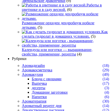
-февральские дракончики
(9)
Работы в
цветнике и в саду весной.
(6)
Размножение орхидеи дендробиум нобиле
детками.
(5)
Как
сделать гидролат в домашних условиях.
(5)
Календула или ноготки — выращивание,
свойства, применение, рецепты
(4)
Рубрики
Аромадизайн
(18)
Аромакосметичка
(29)
Аромакухня
(49)
Блюда с овощами
(14)
Выпечка
(17)
десерты
(3)
Домашние заготовки
(4)
Напитки
(6)
Ароматерапия
(30)
Ароматный рецепт дня
(14)
Лекарственные растения
(12)