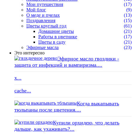
Мои путешествия
(17)
Мой блог
(9)
О меде и пчелах
(13)
Поздравления
(15)
Цветы круглый год
(61)
Домашние цветы
(21)
Работы в цветнике
(17)
Цветы в саду
(21)
Эфирные масла
(23)
Это интересно
Эфирное масло гвоздики -
защита от инфекций и вампиризма....
x...
cache...
Когда выкапывать
тюльпаны после цветения....
Купили орхидею, что делать
дальше, как ухаживать?...