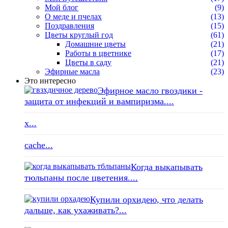
Мой блог
(9)
О меде и пчелах
(13)
Поздравления
(15)
Цветы круглый год
(61)
Домашние цветы
(21)
Работы в цветнике
(17)
Цветы в саду
(21)
Эфирные масла
(23)
Это интересно
Эфирное масло гвоздики -
защита от инфекций и вампиризма....
x...
cache...
Когда выкапывать
тюльпаны после цветения....
Купили орхидею, что делать
дальше, как ухаживать?...