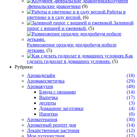
Колумнея
-февральские дракончики
(9)
Работы в
цветнике и в саду весной.
(6)
Заливной
пирог с вишней и ежевикой.
(5)
Размножение орхидеи дендробиум нобиле
детками.
(5)
Как
сделать гидролат в домашних условиях.
(5)
Рубрики
Аромадизайн
(18)
Аромакосметичка
(29)
Аромакухня
(49)
Блюда с овощами
(14)
Выпечка
(17)
десерты
(3)
Домашние заготовки
(4)
Напитки
(6)
Ароматерапия
(30)
Ароматный рецепт дня
(14)
Лекарственные растения
(12)
Мои путешествия
(17)