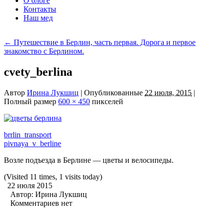
О блоге
Контакты
Наш мед
←
Путешествие в Берлин, часть первая. Дорога и первое
знакомство с Берлином.
cvety_berlina
Автор
Ирина Лукшиц
|
Опубликованные
22 июля, 2015
|
Полный размер
600 × 450
пикселей
brrlin_transport
pivnaya_v_berline
Возле подъезда в Берлине — цветы и велосипеды.
(Visited 11 times, 1 visits today)
22 июля 2015
Автор:
Ирина Лукшиц
Комментариев нет