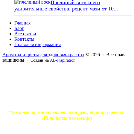
Пчелиный воск и его
удивительные свойства, рецепт мази от 10...
Главная
Блог
Все статьи
Контакты
Правовая информация
Ароматы и цветы для здоровья-красоты
© 2026 · Все права
защищены ·
Создан на
AB-Inspiration
Вся информация, представленная на сайте - ознакомительная.
Применение масел и трав для лечения обязательно должно
согласовываться с вашим врачом. Владелец сайта не несет
ответственности за непрофессиональное использование
ароматерапевтической продукции. Использование и
копирование материалов без согласия автора и прямой
индексируемой ссылки на блог Ирины Лукшиц запрещено
"Немного аромата остается на руке, дарящей цветы"
(Китайская пословица)