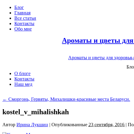
Блог
Главная
Все статьи
Контакты
Обо мне
Ароматы и цветы для
Ароматы и цветы для здоровья
Бло
О блоге
Контакты
Наш мед
←
Сморгонь, Гервяты, Михалишки-красивые места Беларуси.
kostel_v_mihalishkah
Автор
Ирина Лукшиц
|
Опубликованные
23 сентября, 2016
|
По