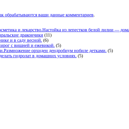
как обрабатываются ваши данные комментариев
.
Настойка из лепестков белой лилии — дома
вральские дракончики
(11)
нике и в саду весной.
(6)
ирог с вишней и ежевикой.
(5)
Размножение орхидеи дендробиум нобиле детками.
(5)
делать гидролат в домашних условиях.
(5)