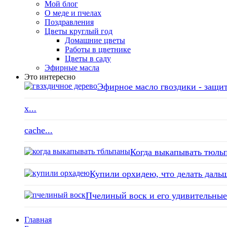
Мой блог
О меде и пчелах
Поздравления
Цветы круглый год
Домашние цветы
Работы в цветнике
Цветы в саду
Эфирные масла
Это интересно
Эфирное масло гвоздики - защит
x...
cache...
Когда выкапывать тюльп
Купили орхидею, что делать дальш
Пчелиный воск и его удивительные 
Главная