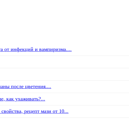
а от инфекций и вампиризма....
аны после цветения....
е, как ухаживать?...
свойства, рецепт мази от 10...