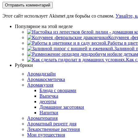
Этот сайт использует Akismet для борьбы со спамом.
Узнайте, 
Популярное на этой неделе
Колумнея -фе
Работы в цвет
Заливной п
Как с
Рубрики
Аромадизайн
Аромакосметичка
Аромакухня
Блюда с овощами
Выпечка
десерты
Домашние заготовки
Напитки
Ароматерапия
Ароматный рецепт дня
Лекарственные растения
Мои путешествия