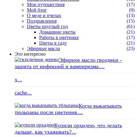
Мои путешествия
(17)
Мой блог
(9)
О меде и пчелах
(13)
Поздравления
(15)
Цветы круглый год
(61)
Домашние цветы
(21)
Работы в цветнике
(17)
Цветы в саду
(21)
Эфирные масла
(23)
Это интересно
Эфирное масло гвоздики -
защита от инфекций и вампиризма....
x...
cache...
Когда выкапывать
тюльпаны после цветения....
Купили орхидею, что делать
дальше, как ухаживать?...