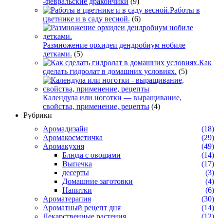
-февральские дракончики
(9)
Работы в
цветнике и в саду весной.
(6)
Размножение орхидеи дендробиум нобиле
детками.
(5)
Как
сделать гидролат в домашних условиях.
(5)
Календула или ноготки — выращивание,
свойства, применение, рецепты
(4)
Рубрики
Аромадизайн
(18)
Аромакосметичка
(29)
Аромакухня
(49)
Блюда с овощами
(14)
Выпечка
(17)
десерты
(3)
Домашние заготовки
(4)
Напитки
(6)
Ароматерапия
(30)
Ароматный рецепт дня
(14)
Лекарственные растения
(12)