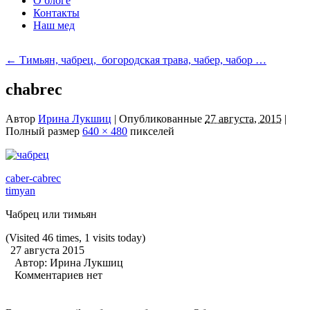
О блоге
Контакты
Наш мед
←
Тимьян, чабрец, богородская трава, чабер, чабор …
chabrec
Автор
Ирина Лукшиц
|
Опубликованные
27 августа, 2015
|
Полный размер
640 × 480
пикселей
caber-cabrec
timyan
Чабрец или тимьян
(Visited 46 times, 1 visits today)
27 августа 2015
Автор:
Ирина Лукшиц
Комментариев нет