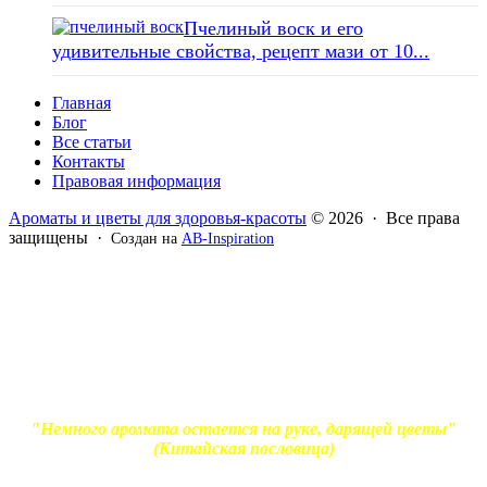
Пчелиный воск и его
удивительные свойства, рецепт мази от 10...
Главная
Блог
Все статьи
Контакты
Правовая информация
Ароматы и цветы для здоровья-красоты
© 2026 · Все права
защищены ·
Создан на
AB-Inspiration
Вся информация, представленная на сайте - ознакомительная.
Применение масел и трав для лечения обязательно должно
согласовываться с вашим врачом. Владелец сайта не несет
ответственности за непрофессиональное использование
ароматерапевтической продукции. Использование и
копирование материалов без согласия автора и прямой
индексируемой ссылки на блог Ирины Лукшиц запрещено
"Немного аромата остается на руке, дарящей цветы"
(Китайская пословица)