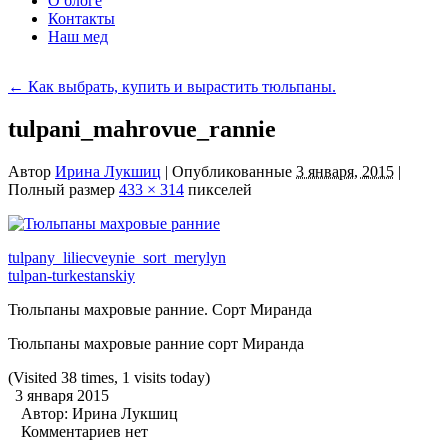
О блоге
Контакты
Наш мед
←
Как выбрать, купить и вырастить тюльпаны.
tulpani_mahrovue_rannie
Автор
Ирина Лукшиц
|
Опубликованные
3 января, 2015
|
Полный размер
433 × 314
пикселей
tulpany_liliecveynie_sort_merylyn
tulpan-turkestanskiy
Тюльпаны махровые ранние. Сорт Миранда
Тюльпаны махровые ранние сорт Миранда
(Visited 38 times, 1 visits today)
3 января 2015
Автор:
Ирина Лукшиц
Комментариев нет