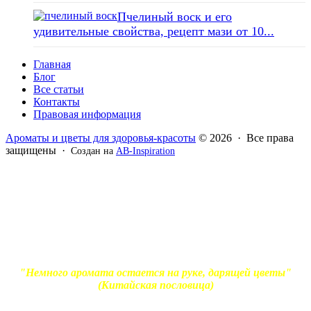
Пчелиный воск и его
удивительные свойства, рецепт мази от 10...
Главная
Блог
Все статьи
Контакты
Правовая информация
Ароматы и цветы для здоровья-красоты
© 2026 · Все права
защищены ·
Создан на
AB-Inspiration
Вся информация, представленная на сайте - ознакомительная.
Применение масел и трав для лечения обязательно должно
согласовываться с вашим врачом. Владелец сайта не несет
ответственности за непрофессиональное использование
ароматерапевтической продукции. Использование и
копирование материалов без согласия автора и прямой
индексируемой ссылки на блог Ирины Лукшиц запрещено
"Немного аромата остается на руке, дарящей цветы"
(Китайская пословица)