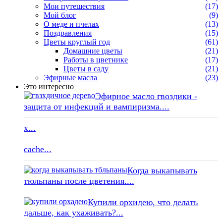
Мои путешествия
(17)
Мой блог
(9)
О меде и пчелах
(13)
Поздравления
(15)
Цветы круглый год
(61)
Домашние цветы
(21)
Работы в цветнике
(17)
Цветы в саду
(21)
Эфирные масла
(23)
Это интересно
Эфирное масло гвоздики -
защита от инфекций и вампиризма....
x...
cache...
Когда выкапывать
тюльпаны после цветения....
Купили орхидею, что делать
дальше, как ухаживать?...