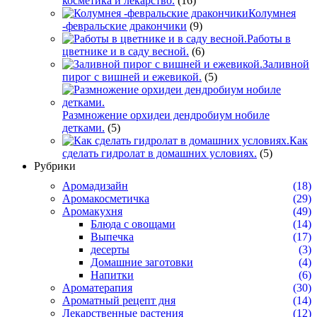
косметика и лекарство.
(16)
Колумнея
-февральские дракончики
(9)
Работы в
цветнике и в саду весной.
(6)
Заливной
пирог с вишней и ежевикой.
(5)
Размножение орхидеи дендробиум нобиле
детками.
(5)
Как
сделать гидролат в домашних условиях.
(5)
Рубрики
Аромадизайн
(18)
Аромакосметичка
(29)
Аромакухня
(49)
Блюда с овощами
(14)
Выпечка
(17)
десерты
(3)
Домашние заготовки
(4)
Напитки
(6)
Ароматерапия
(30)
Ароматный рецепт дня
(14)
Лекарственные растения
(12)