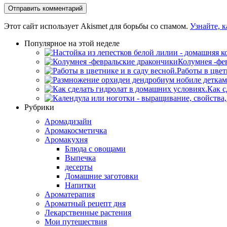
Этот сайт использует Akismet для борьбы со спамом.
Узнайте, 
Популярное на этой неделе
Колумнея -фе
Работы в цвет
Как с
Рубрики
Аромадизайн
Аромакосметичка
Аромакухня
Блюда с овощами
Выпечка
десерты
Домашние заготовки
Напитки
Ароматерапия
Ароматный рецепт дня
Лекарственные растения
Мои путешествия