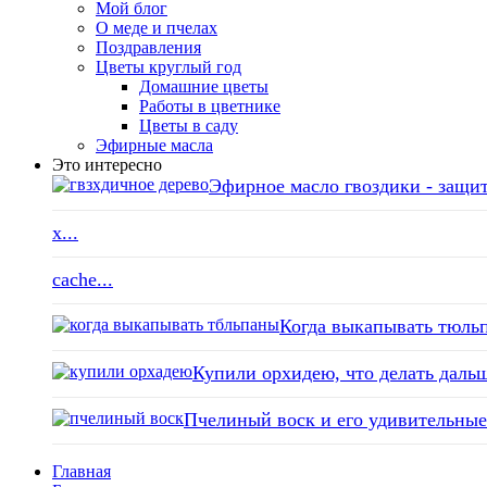
Мой блог
О меде и пчелах
Поздравления
Цветы круглый год
Домашние цветы
Работы в цветнике
Цветы в саду
Эфирные масла
Это интересно
Эфирное масло гвоздики - защит
x...
cache...
Когда выкапывать тюльп
Купили орхидею, что делать дальш
Пчелиный воск и его удивительные 
Главная