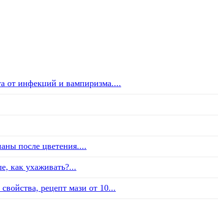
а от инфекций и вампиризма....
аны после цветения....
е, как ухаживать?...
свойства, рецепт мази от 10...