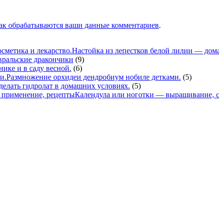
как обрабатываются ваши данные комментариев
.
Настойка из лепестков белой лилии — дома
вральские дракончики
(9)
нике и в саду весной.
(6)
Размножение орхидеи дендробиум нобиле детками.
(5)
делать гидролат в домашних условиях.
(5)
Календула или ноготки — выращивание, с