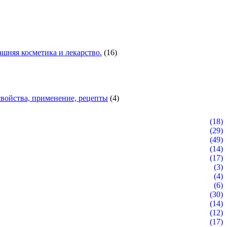
шняя косметика и лекарство.
(16)
войства, применение, рецепты
(4)
(18)
(29)
(49)
(14)
(17)
(3)
(4)
(6)
(30)
(14)
(12)
(17)