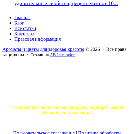
удивительные свойства, рецепт мази от 10...
Главная
Блог
Все статьи
Контакты
Правовая информация
Ароматы и цветы для здоровья-красоты
© 2026 · Все права
защищены ·
Создан на
AB-Inspiration
Вся информация, представленная на сайте - ознакомительная.
Применение масел и трав для лечения обязательно должно
согласовываться с вашим врачом. Владелец сайта не несет
ответственности за непрофессиональное использование
ароматерапевтической продукции. Использование и
копирование материалов без согласия автора и прямой
индексируемой ссылки на блог Ирины Лукшиц запрещено
"Немного аромата остается на руке, дарящей цветы"
(Китайская пословица)
Пользовательское соглашение
|
Политика обработки