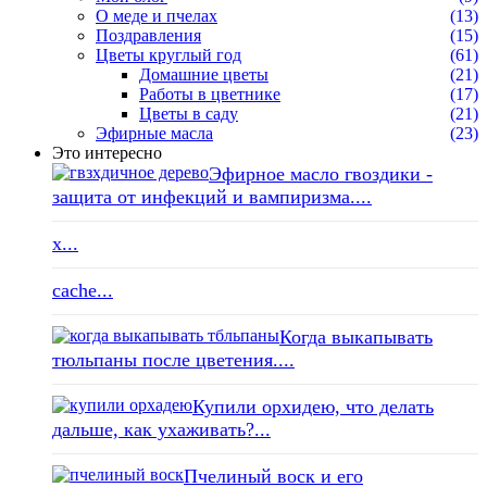
О меде и пчелах
(13)
Поздравления
(15)
Цветы круглый год
(61)
Домашние цветы
(21)
Работы в цветнике
(17)
Цветы в саду
(21)
Эфирные масла
(23)
Это интересно
Эфирное масло гвоздики -
защита от инфекций и вампиризма....
x...
cache...
Когда выкапывать
тюльпаны после цветения....
Купили орхидею, что делать
дальше, как ухаживать?...
Пчелиный воск и его