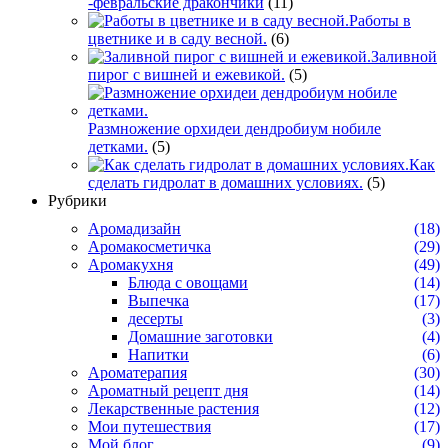
-февральские дракончики
(11)
Работы в
цветнике и в саду весной.
(6)
Заливной
пирог с вишней и ежевикой.
(5)
Размножение орхидеи дендробиум нобиле
детками.
(5)
Как
сделать гидролат в домашних условиях.
(5)
Рубрики
Аромадизайн
(18)
Аромакосметичка
(29)
Аромакухня
(49)
Блюда с овощами
(14)
Выпечка
(17)
десерты
(3)
Домашние заготовки
(4)
Напитки
(6)
Ароматерапия
(30)
Ароматный рецепт дня
(14)
Лекарственные растения
(12)
Мои путешествия
(17)
Мой блог
(9)