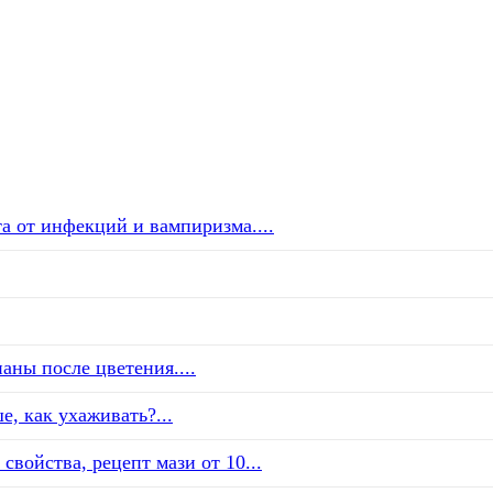
а от инфекций и вампиризма....
аны после цветения....
е, как ухаживать?...
свойства, рецепт мази от 10...