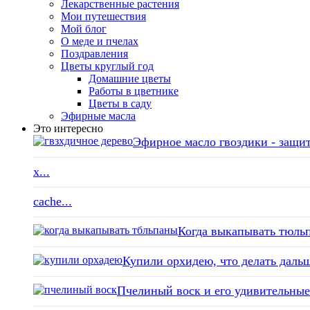
Лекарственные растения
Мои путешествия
Мой блог
О меде и пчелах
Поздравления
Цветы круглый год
Домашние цветы
Работы в цветнике
Цветы в саду
Эфирные масла
Это интересно
Эфирное масло гвоздики - защит
x...
cache...
Когда выкапывать тюльп
Купили орхидею, что делать дальш
Пчелиный воск и его удивительные 