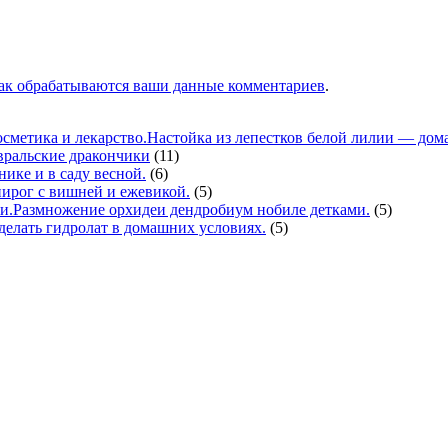
как обрабатываются ваши данные комментариев
.
Настойка из лепестков белой лилии — дома
вральские дракончики
(11)
нике и в саду весной.
(6)
ирог с вишней и ежевикой.
(5)
Размножение орхидеи дендробиум нобиле детками.
(5)
делать гидролат в домашних условиях.
(5)