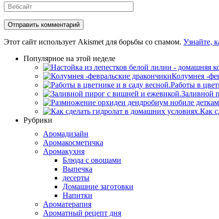
Вебсайт
Этот сайт использует Akismet для борьбы со спамом.
Узнайте, 
Популярное на этой неделе
Колумнея -фе
Работы в цвет
Заливной п
Как с
Рубрики
Аромадизайн
Аромакосметичка
Аромакухня
Блюда с овощами
Выпечка
десерты
Домашние заготовки
Напитки
Ароматерапия
Ароматный рецепт дня