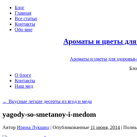
Блог
Главная
Все статьи
Контакты
Обо мне
Ароматы и цветы для
Ароматы и цветы для здоровья
Бло
О блоге
Контакты
Наш мед
←
Вкусные легкие десерты из ягод и меда
yagody-so-smetanoy-i-medom
Автор
Ирина Лукшиц
|
Опубликованные
11 июня, 2014
|
Полны