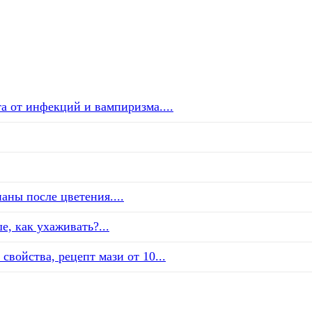
а от инфекций и вампиризма....
аны после цветения....
е, как ухаживать?...
свойства, рецепт мази от 10...