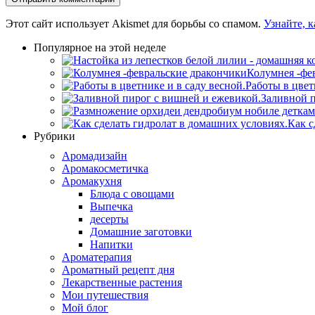
Этот сайт использует Akismet для борьбы со спамом.
Узнайте, 
Популярное на этой неделе
Колумнея -фе
Работы в цвет
Заливной п
Как с
Рубрики
Аромадизайн
Аромакосметичка
Аромакухня
Блюда с овощами
Выпечка
десерты
Домашние заготовки
Напитки
Ароматерапия
Ароматный рецепт дня
Лекарственные растения
Мои путешествия
Мой блог