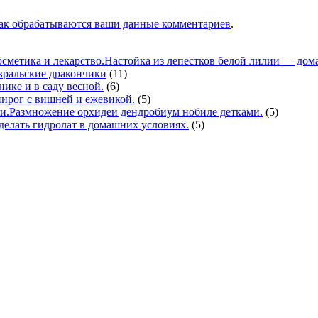
как обрабатываются ваши данные комментариев
.
Настойка из лепестков белой лилии — дома
вральские дракончики
(11)
нике и в саду весной.
(6)
ирог с вишней и ежевикой.
(5)
Размножение орхидеи дендробиум нобиле детками.
(5)
делать гидролат в домашних условиях.
(5)