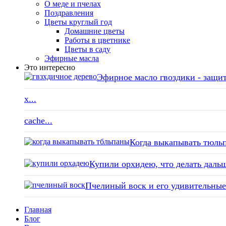
О меде и пчелах
Поздравления
Цветы круглый год
Домашние цветы
Работы в цветнике
Цветы в саду
Эфирные масла
Это интересно
Эфирное масло гвоздики - защит
x...
cache...
Когда выкапывать тюльп
Купили орхидею, что делать дальш
Пчелиный воск и его удивительные 
Главная
Блог