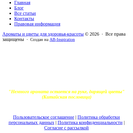
Главная
Блог
Все статьи
Контакты
Правовая информация
Ароматы и цветы для здоровья-красоты
© 2026 · Все права
защищены ·
Создан на
AB-Inspiration
Вся информация, представленная на сайте - ознакомительная.
Применение масел и трав для лечения обязательно должно
согласовываться с вашим врачом. Владелец сайта не несет
ответственности за непрофессиональное использование
ароматерапевтической продукции. Использование и
копирование материалов без согласия автора и прямой
индексируемой ссылки на блог Ирины Лукшиц запрещено
"Немного аромата остается на руке, дарящей цветы"
(Китайская пословица)
Пользовательское соглашение
|
Политика обработки
персональных данных
|
Политика конфиденциальности
|
Согласие с рассылкой