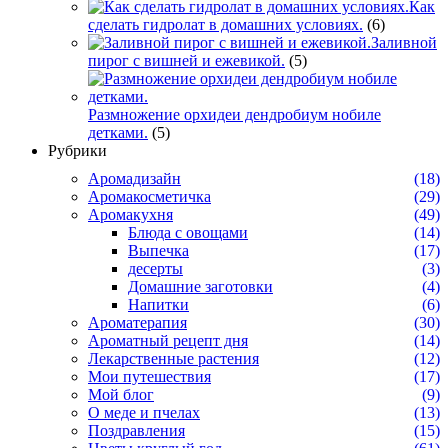
Как
сделать гидролат в домашних условиях.
(6)
Заливной
пирог с вишней и ежевикой.
(5)
Размножение орхидеи дендробиум нобиле
детками.
(5)
Рубрики
Аромадизайн
(18)
Аромакосметичка
(29)
Аромакухня
(49)
Блюда с овощами
(14)
Выпечка
(17)
десерты
(3)
Домашние заготовки
(4)
Напитки
(6)
Ароматерапия
(30)
Ароматный рецепт дня
(14)
Лекарственные растения
(12)
Мои путешествия
(17)
Мой блог
(9)
О меде и пчелах
(13)
Поздравления
(15)