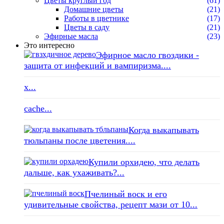
Цветы круглый год
(61)
Домашние цветы
(21)
Работы в цветнике
(17)
Цветы в саду
(21)
Эфирные масла
(23)
Это интересно
Эфирное масло гвоздики -
защита от инфекций и вампиризма....
x...
cache...
Когда выкапывать
тюльпаны после цветения....
Купили орхидею, что делать
дальше, как ухаживать?...
Пчелиный воск и его
удивительные свойства, рецепт мази от 10...