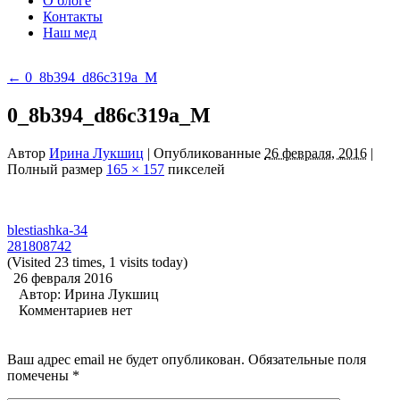
О блоге
Контакты
Наш мед
←
0_8b394_d86c319a_M
0_8b394_d86c319a_M
Автор
Ирина Лукшиц
|
Опубликованные
26 февраля, 2016
|
Полный размер
165 × 157
пикселей
blestiashka-34
281808742
(Visited 23 times, 1 visits today)
26 февраля 2016
Автор:
Ирина Лукшиц
Комментариев нет
Ваш адрес email не будет опубликован.
Обязательные поля
помечены
*