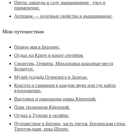
Цветы лаванды в саду, выращивание , уход и
применение.
Артишок — полезные свойства и выращивание.
Мои путешествия
Первое мая в Берлине.
Отдых на Крите в конце сентября.
Сморгонь, Гервяты, Михалишки-красивые места
Беларуси.
Музей-усадьба Огинского в Залесье.
Красота и гармония в каждом звуке или где найти
вдохновение.
Выставки и павильоны парка Кёкенхоф.
Парк тюльпанов Кёкенхоф.
Отдых в Турции в октябре.
Путешествие в Берлин, часть третья. Берлинская стена,
Трептов-парк, река Шпрее.