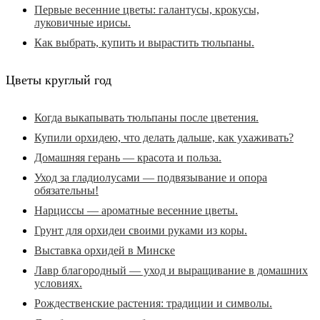
Первые весенние цветы: галантусы, крокусы,
луковичные ирисы.
Как выбрать, купить и вырастить тюльпаны.
Цветы круглый год
Когда выкапывать тюльпаны после цветения.
Купили орхидею, что делать дальше, как ухаживать?
Домашняя герань — красота и польза.
Уход за гладиолусами — подвязывание и опора
обязательны!
Нарциссы — ароматные весенние цветы.
Грунт для орхидеи своими руками из коры.
Выставка орхидей в Минске
Лавр благородный — уход и выращивание в домашних
условиях.
Рождественские растения: традиции и символы.