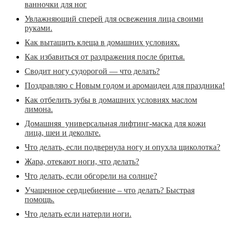
ванночки для ног
Увлажняющий сперей для освежения лица своими
руками.
Как вытащить клеща в домашних условиях.
Как избавиться от раздражения после бритья.
Сводит ногу судорогой — что делать?
Поздравляю с Новым годом и аромаидеи для праздника!
Как отбелить зубы в домашних условиях маслом
лимона.
Домашняя универсальная лифтинг-маска для кожи
лица, шеи и декольте.
Что делать, если подвернула ногу и опухла щиколотка?
Жара, отекают ноги, что делать?
Что делать, если обгорели на солнце?
Учащенное сердцебиение – что делать? Быстрая
помощь.
Что делать если натерли ноги.