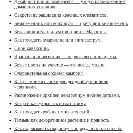
Декабрист или шлюмбергера — уход и размножение в
домашних условиях.
Секреты выращивания красивых клематисов.
Безвременник или колхикум — цветущий вне времени.
Белая лилия Кандидум или цветок Мадонны.
Как посадить амариллис или гиппеаструм.
Пион кавахский.
Эрантис или весенник — первые весенние цветы.
Белые цветы на участке — это всегда модно.
Очаровательная орхидея камбрия.
Как размножить орхидею дендробиум нобиле
черенками.
Размножение орхидеи дендробиум нобиле детками.
Когда и как укрывать розы на зиму.
Как посадить рябчик императорский.
Тимьян как декоративное растение и пряность.
Как подвязывать гладиолусы в ряду, простой способ.