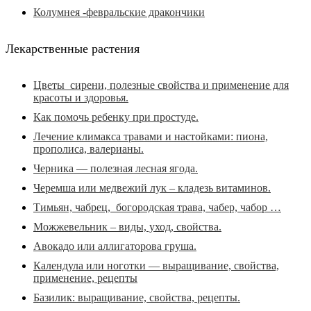
Колумнея -февральские дракончики
Лекарственные растения
Цветы сирени, полезные свойства и применение для
красоты и здоровья.
Как помочь ребенку при простуде.
Лечение климакса травами и настойками: пиона,
прополиса, валерианы.
Черника — полезная лесная ягода.
Черемша или медвежий лук – кладезь витаминов.
Тимьян, чабрец, богородская трава, чабер, чабор …
Можжевельник – виды, уход, свойства.
Авокадо или аллигаторова груша.
Календула или ноготки — выращивание, свойства,
применение, рецепты
Базилик: выращивание, свойства, рецепты.