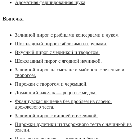
Ароматная фаршированная щука
Выпечка
Заливной пирог с рыбными консервами и луком
Шоколадный пирог с яблоками и грушами.
Вкусный пирог с черникой и творогом.
Шоколадный пирог с ягодной начинкой.
Заливной пирог на сметане и майонезе с зеленью и
творогом.
Пирожки с творогом и черемшой.
Домашний чак-чак — рецепт с медом.
Французская выпечка без проблем из слоено-
дрожжевого теста.
Заливной пирог с вишней и ежевикой.
Пирожки-рулетики из творожного теста с начинкой из
зелени.
Пасхальная выпечка — куличи и булки.