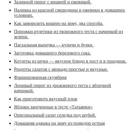
Заливной пирог с вишней и ежевикой.
Наливка из красной смородины и ежевики в домашних
условиях.
Как заморозить вишню на зиму, два способа.
Пирожки-рулетики из творожного теста с начинкой из
зелени.
Пасхальная выпечка — куличи и булки.
Заготовка домашнего березового сока.
Котлеты из щуки — вкусное блюдо в пост и в праздник.
Рецепты салатов с авокадо простые и вкусные.
Фаршированная скумбрия
Ленивый пирог из дрожжевого теста с яблочной
начинкой.
Как приготовить вкусный плов
Яблоки запеченные в тесте «Татьянки»
Оригинальный салат селедка под шубой.
Домашняя аджика на зиму из помидор острая