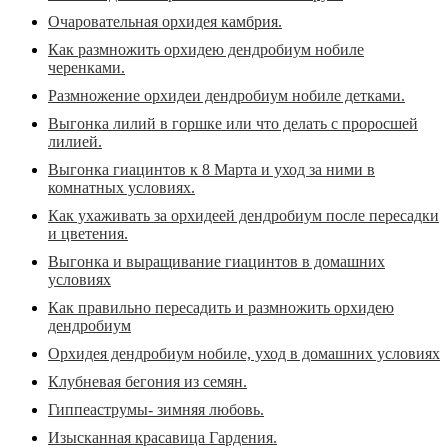
Очаровательная орхидея камбрия.
Как размножить орхидею дендробиум нобиле
черенками.
Размножение орхидеи дендробиум нобиле детками.
Выгонка лилий в горшке или что делать с проросшей
лилией.
Выгонка гиацинтов к 8 Марта и уход за ними в
комнатных условиях.
Как ухаживать за орхидеей дендробиум после пересадки
и цветения.
Выгонка и выращивание гиацинтов в домашних
условиях
Как правильно пересадить и размножить орхидею
дендробиум
Орхидея дендробиум нобиле, уход в домашних условиях
Клубневая бегония из семян.
Гиппеаструмы- зимняя любовь.
Изысканная красавица Гардения.