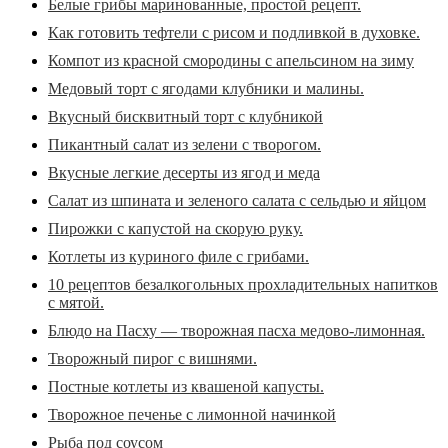
Белые грибы маринованные, простой рецепт.
Как готовить тефтели с рисом и подливкой в духовке.
Компот из красной смородины с апельсином на зиму
Медовый торт с ягодами клубники и малины.
Вкусный бисквитный торт с клубникой
Пикантный салат из зелени с творогом.
Вкусные легкие десерты из ягод и меда
Салат из шпината и зеленого салата с сельдью и яйцом
Пирожки с капустой на скорую руку.
Котлеты из куриного филе с грибами.
10 рецептов безалкогольных прохладительных напитков
с мятой.
Блюдо на Пасху — творожная пасха медово-лимонная.
Творожный пирог с вишнями.
Постные котлеты из квашеной капусты.
Творожное печенье с лимонной начинкой
Рыба под соусом