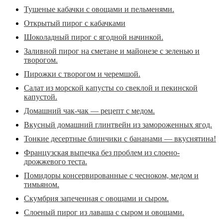
Тушеные кабачки с овощами и пельменями.
Открытый пирог с кабачками
Шоколадный пирог с ягодной начинкой.
Заливной пирог на сметане и майонезе с зеленью и
творогом.
Пирожки с творогом и черемшой.
Салат из морской капусты со свеклой и пекинской
капустой.
Домашний чак-чак — рецепт с медом.
Вкусный домашний глинтвейн из замороженных ягод.
Тонкие десертные блинчики с бананами — вкуснятина!
Французская выпечка без проблем из слоено-
дрожжевого теста.
Помидоры консервированные с чесноком, медом и
тимьяном.
Скумбрия запеченная с овощами и сыром.
Слоеный пирог из лаваша с сыром и овощами.