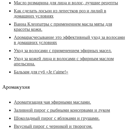
Масло розмарина для лица и волос, лучшие рецепты
Как сделать лосьон из лепестков роз и лилий в
домашних условиях
Ванна Клеопатры с применением масла мяты для
красоты кожи.
Аромарасчесывание это эффективный уход за волосами
в домашних условиях
Уход за волосами с применением эфирных масел.
Уход за кожей лица и волосами с эфирным маслом
апельсина.
Бальзам для губ «Je t’aime!»
Аромакухня
Ароматизация чая эфирными маслами.
Заливной пирог с рыбными консервами и луком
Шоколадный пирог с яблоками и грушами.
Вкусный пирог с черникой и творогом.