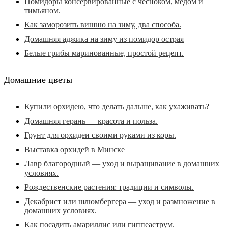
Помидоры консервированные с чесноком, медом и
тимьяном.
Как заморозить вишню на зиму, два способа.
Домашняя аджика на зиму из помидор острая
Белые грибы маринованные, простой рецепт.
Домашние цветы
Купили орхидею, что делать дальше, как ухаживать?
Домашняя герань — красота и польза.
Грунт для орхидеи своими руками из коры.
Выставка орхидей в Минске
Лавр благородный — уход и выращивание в домашних
условиях.
Рождественские растения: традиции и символы.
Декабрист или шлюмбергера — уход и размножение в
домашних условиях.
Как посадить амариллис или гиппеаструм.