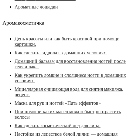
Ароматные лошадки
Аромакосметичка
День красоты или как быть красивой при помощи
картошки.
Как сделать гидролат в домашних условиях.
Домашний бальзам для восстановления ногтей после
геля и лака.
Как укрепить ломкие и слоящиеся ногти в домашних
условиях.
Мицеллярная очищающая вода для снятия макияжа,
рецепт.
Маска для рук и ногтей «Пять эффектов»
При помощи каких масел можно быстро отрастить
волосы
Как сделать косметический лед для лица.
Настойка из лепестков белой лилии — домашняя