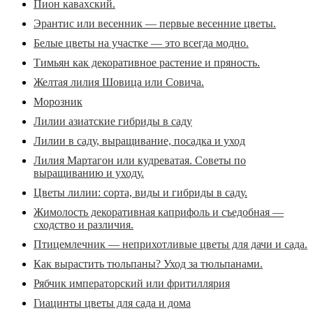
Пион кавахский.
Эрантис или весенник — первые весенние цветы.
Белые цветы на участке — это всегда модно.
Тимьян как декоративное растение и пряность.
Желтая лилия Шовица или Совича.
Морозник
Лилии азиатские гибриды в саду
Лилии в саду, выращивание, посадка и уход
Лилия Мартагон или кудреватая. Советы по
выращиванию и уходу.
Цветы лилии: сорта, виды и гибриды в саду.
Жимолость декоративная каприфоль и съедобная —
сходство и различия.
Птицемлечник — неприхотливые цветы для дачи и сада.
Как вырастить тюльпаны? Уход за тюльпанами.
Рябчик императорский или фритиллярия
Гиацинты цветы для сада и дома