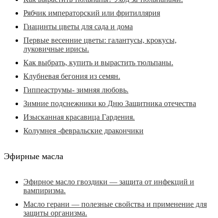
Рябчик императорский или фритиллярия
Гиацинты цветы для сада и дома
Первые весенние цветы: галантусы, крокусы,
луковичные ирисы.
Как выбрать, купить и вырастить тюльпаны.
Клубневая бегония из семян.
Гиппеаструмы- зимняя любовь.
Зимние подснежники ко Дню Защитника отечества
Изысканная красавица Гардения.
Колумнея -февральские дракончики
Эфирные масла
Эфирное масло гвоздики — защита от инфекций и
вампиризма.
Масло герани — полезные свойства и применение для
защиты организма.