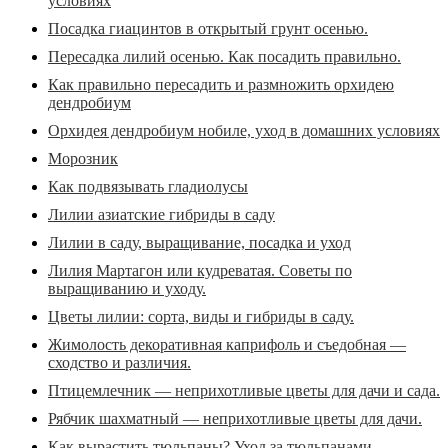
условиях
Посадка гиацинтов в открытый грунт осенью.
Пересадка лилий осенью. Как посадить правильно.
Как правильно пересадить и размножить орхидею
дендробиум
Орхидея дендробиум нобиле, уход в домашних условиях
Морозник
Как подвязывать гладиолусы
Лилии азиатские гибриды в саду
Лилии в саду, выращивание, посадка и уход
Лилия Мартагон или кудреватая. Советы по
выращиванию и уходу.
Цветы лилии: сорта, виды и гибриды в саду.
Жимолость декоративная каприфоль и съедобная —
сходство и различия.
Птицемлечник — неприхотливые цветы для дачи и сада.
Рябчик шахматный — неприхотливые цветы для дачи.
Как вырастить тюльпаны? Уход за тюльпанами.