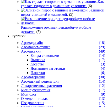
Как
сделать гидролат в домашних условиях.
(6)
Заливной
пирог с вишней и ежевикой.
(5)
Размножение орхидеи дендробиум нобиле
детками.
(5)
Рубрики
Аромадизайн
(18)
Аромакосметичка
(29)
Аромакухня
(49)
Блюда с овощами
(14)
Выпечка
(17)
десерты
(3)
Домашние заготовки
(4)
Напитки
(6)
Ароматерапия
(30)
Ароматный рецепт дня
(14)
Лекарственные растения
(12)
Мои путешествия
(17)
Мой блог
(9)
О меде и пчелах
(13)
Поздравления
(15)