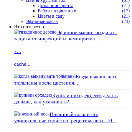
Цветы круглый год
(61)
Домашние цветы
(21)
Работы в цветнике
(17)
Цветы в саду
(21)
Эфирные масла
(23)
Это интересно
Эфирное масло гвоздики -
защита от инфекций и вампиризма....
x...
cache...
Когда выкапывать
тюльпаны после цветения....
Купили орхидею, что делать
дальше, как ухаживать?...
Пчелиный воск и его
удивительные свойства, рецепт мази от 10...