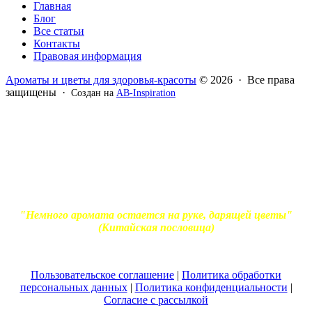
Главная
Блог
Все статьи
Контакты
Правовая информация
Ароматы и цветы для здоровья-красоты
© 2026 · Все права
защищены ·
Создан на
AB-Inspiration
Вся информация, представленная на сайте - ознакомительная.
Применение масел и трав для лечения обязательно должно
согласовываться с вашим врачом. Владелец сайта не несет
ответственности за непрофессиональное использование
ароматерапевтической продукции. Использование и
копирование материалов без согласия автора и прямой
индексируемой ссылки на блог Ирины Лукшиц запрещено
"Немного аромата остается на руке, дарящей цветы"
(Китайская пословица)
Пользовательское соглашение
|
Политика обработки
персональных данных
|
Политика конфиденциальности
|
Согласие с рассылкой