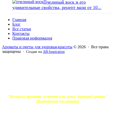
Пчелиный воск и его
удивительные свойства, рецепт мази от 10...
Главная
Блог
Все статьи
Контакты
Правовая информация
Ароматы и цветы для здоровья-красоты
© 2026 · Все права
защищены ·
Создан на
AB-Inspiration
Вся информация, представленная на сайте - ознакомительная.
Применение масел и трав для лечения обязательно должно
согласовываться с вашим врачом. Владелец сайта не несет
ответственности за непрофессиональное использование
ароматерапевтической продукции. Использование и
копирование материалов без согласия автора и прямой
индексируемой ссылки на блог Ирины Лукшиц запрещено
"Немного аромата остается на руке, дарящей цветы"
(Китайская пословица)