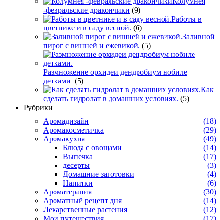
Колумнея
-февральские дракончики
(9)
Работы в
цветнике и в саду весной.
(6)
Заливной
пирог с вишней и ежевикой.
(5)
Размножение орхидеи дендробиум нобиле
детками.
(5)
Как
сделать гидролат в домашних условиях.
(5)
Рубрики
Аромадизайн
(18)
Аромакосметичка
(29)
Аромакухня
(49)
Блюда с овощами
(14)
Выпечка
(17)
десерты
(3)
Домашние заготовки
(4)
Напитки
(6)
Ароматерапия
(30)
Ароматный рецепт дня
(14)
Лекарственные растения
(12)
Мои путешествия
(17)