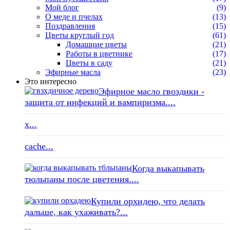
Мой блог
(9)
О меде и пчелах
(13)
Поздравления
(15)
Цветы круглый год
(61)
Домашние цветы
(21)
Работы в цветнике
(17)
Цветы в саду
(21)
Эфирные масла
(23)
Это интересно
Эфирное масло гвоздики -
защита от инфекций и вампиризма....
x...
cache...
Когда выкапывать
тюльпаны после цветения....
Купили орхидею, что делать
дальше, как ухаживать?...