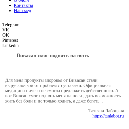
О блоге
Контакты
Наш мед
Telegram
VK
OK
Pinterest
Linkedin
Вивасан смог поднять на ноги.
Для меня продукты здоровья от Вивасан стали
выручалочкой от проблем с суставами. Официальная
медицина ничего не смогла предложить действенного. А
вот Вивсан смог поднять меня на ноги , дать возможность
жить без боли и не только ходить, а даже бегать...
Татьяна Лабоцкая
https://tanlabot.ru