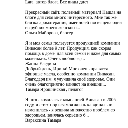
Lara, автор блога Все виды диет
Прекрасный сайт, полезный материал! Нашла на
блоге для себя много интересного. Мне так же
близка ароматерапия, именно ей посвящена одна
из рубрик моего женского...
Ольга Майорова, блогер
Я и моя семья пользуется продукцией компании
Вивасан более 9 лет. Продукция, как скорая
помощь в доме для всей семьи и даже для самых
маленьких. Очень люблю эф...
Жанна Еледина
Добрый день, Ирина! Мне очень нравятся
эфирные масла, особенно компании Вивасан.
Благодаря им, я улучшила своё здоровье. Они
очень благоприятно влияют на внешни...
Тамара Ярошинская , педагог
Я познакомилась с компанией Вивасан в 2005
году, и с тех пор вся моя жизнь кардинально
изменилась - я решила множество проблем со
здоровьем, занялась серьёзно б...
Вараксина Тамара