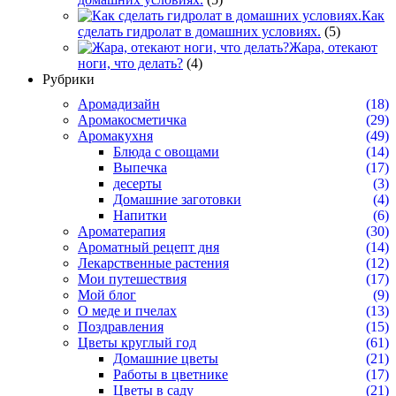
Как
сделать гидролат в домашних условиях.
(5)
Жара, отекают
ноги, что делать?
(4)
Рубрики
Аромадизайн
(18)
Аромакосметичка
(29)
Аромакухня
(49)
Блюда с овощами
(14)
Выпечка
(17)
десерты
(3)
Домашние заготовки
(4)
Напитки
(6)
Ароматерапия
(30)
Ароматный рецепт дня
(14)
Лекарственные растения
(12)
Мои путешествия
(17)
Мой блог
(9)
О меде и пчелах
(13)
Поздравления
(15)
Цветы круглый год
(61)
Домашние цветы
(21)
Работы в цветнике
(17)
Цветы в саду
(21)