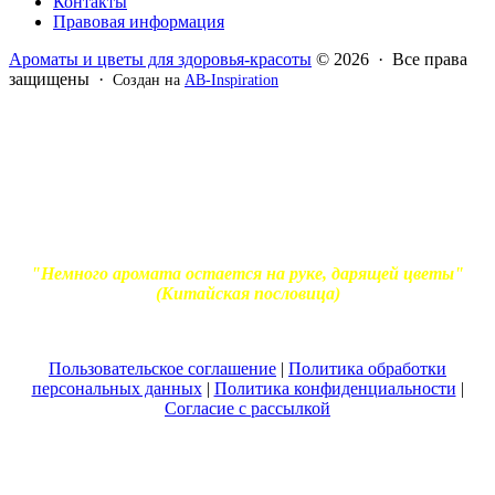
Контакты
Правовая информация
Ароматы и цветы для здоровья-красоты
© 2026 · Все права
защищены ·
Создан на
AB-Inspiration
Вся информация, представленная на сайте - ознакомительная.
Применение масел и трав для лечения обязательно должно
согласовываться с вашим врачом. Владелец сайта не несет
ответственности за непрофессиональное использование
ароматерапевтической продукции. Использование и
копирование материалов без согласия автора и прямой
индексируемой ссылки на блог Ирины Лукшиц запрещено
"Немного аромата остается на руке, дарящей цветы"
(Китайская пословица)
Пользовательское соглашение
|
Политика обработки
персональных данных
|
Политика конфиденциальности
|
Согласие с рассылкой