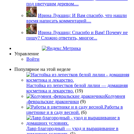
под цветущим деревом....
Ирина Лукшиц: И Вам спасибо, что нашли
время написать комментарий....
Ирина Лукшиц: Спасибо и Вам! Почему не
пишу? Сложно ответить, многое...
Управление
Войти
Популярное на этой неделе
Настойка из лепестков белой лилии — домашняя
косметика и лекарство.
(19)
Колумнея
-февральские дракончики
(9)
Работы в
цветнике и в саду весной.
(6)
Лавр благородный — уход и выращивание в
домашних условиях.
(5)