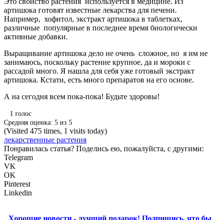
Это свойство растения используется в медицине. Из
артишока готовят известные лекарства для печени.
Например, хофитол, экстракт артишока в таблетках,
различные популярные в последнее время биологически
активные добавки.
Выращивание артишока дело не очень сложное, но я им не
занимаюсь, поскольку растение крупное, да и мороки с
рассадой много. Я нашла для себя уже готовый экстракт
артишока. Кстати, есть много препаратов на его основе.
А на сегодня всем пока-пока! Будьте здоровы!
1
голос
Средняя оценка:
5
из
5
(Visited 475 times, 1 visits today)
лекарственные растения
Понравилась статья? Поделись ею, пожалуйста, с другими:
Telegram
VK
OK
Pinterest
Linkedin
Хорошие новости - лучший подарок!
Подпишись, что бы