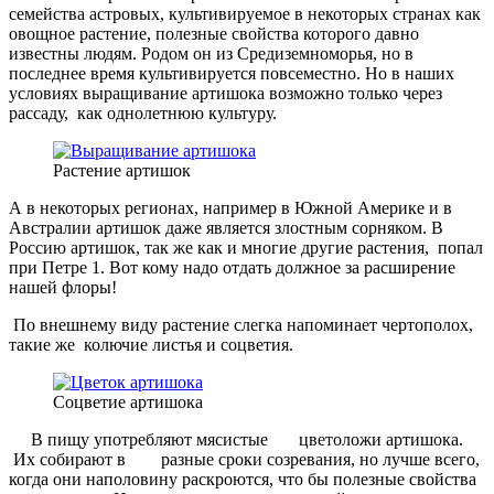
семейства астровых, культивируемое в некоторых странах как
овощное растение, полезные свойства которого давно
известны людям. Родом он из Средиземноморья, но в
последнее время культивируется повсеместно. Но в наших
условиях выращивание артишока возможно только через
рассаду, как однолетнюю культуру.
Растение артишок
А в некоторых регионах, например в Южной Америке и в
Австралии артишок даже является злостным сорняком. В
Россию артишок, так же как и многие другие растения, попал
при Петре 1. Вот кому надо отдать должное за расширение
нашей флоры!
По внешнему виду растение слегка напоминает чертополох,
такие же колючие листья и соцветия.
Соцветие артишока
В пищу употребляют мясистые цветоложи артишока.
Их собирают в разные сроки созревания, но лучше всего,
когда они наполовину раскроются, что бы полезные свойства