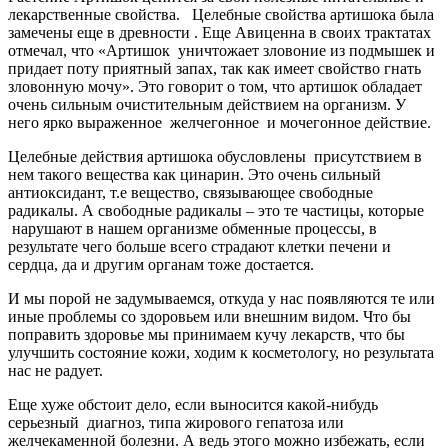
лекарственные свойства. Целебные свойства артишока была
замечены еще в древности . Еще Авиценна в своих трактатах
отмечал, что «Артишок уничтожает зловоние из подмышек и
придает поту приятный запах, так как имеет свойство гнать
зловонную мочу». Это говорит о том, что артишок обладает
очень сильным очистительным действием на организм. У
него ярко выраженное желчегонное и мочегонное действие.
Целебные действия артишока обусловлены присутствием в
нем такого вещества как цинарин. Это очень сильный
антиоксидант, т.е вещество, связывающее свободные
радикалы. А свободные радикалы – это те частицы, которые
нарушают в нашем организме обменные процессы, в
результате чего больше всего страдают клетки печени и
сердца, да и другим органам тоже достается.
И мы порой не задумываемся, откуда у нас появляются те или
иные проблемы со здоровьем или внешним видом. Что бы
поправить здоровье мы принимаем кучу лекарств, что бы
улучшить состояние кожи, ходим к косметологу, но результата
нас не радует.
Еще хуже обстоит дело, если выносится какой-нибудь
серьезный диагноз, типа жирового гепатоза или
желчекаменной болезни. А ведь этого можно избежать, если