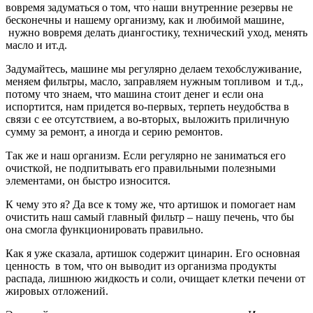
вовремя задуматься о том, что наши внутренние резервы не
бесконечны и нашему организму, как и любимой машине,
нужно вовремя делать диангостику, технический уход, менять
масло и ит.д.
Задумайтесь, машине мы регулярно делаем техобслуживание,
меняем фильтры, масло, заправляем нужным топливом и т.д.,
потому что знаем, что машина стоит денег и если она
испортится, нам придется во-первых, терпеть неудобства в
связи с ее отсутствием, а во-вторых, выложить приличную
сумму за ремонт, а иногда и серию ремонтов.
Так же и наш организм. Если регулярно не заниматься его
очисткой, не подпитывать его правильными полезными
элементами, он быстро износится.
К чему это я? Да все к тому же, что артишок и помогает нам
очистить наш самый главный фильтр – нашу печень, что бы
она смогла функционировать правильно.
Как я уже сказала, артишок содержит цинарин. Его основная
ценность в том, что он выводит из организма продукты
распада, лишнюю жидкость и соли, очищает клетки печени от
жировых отложений.