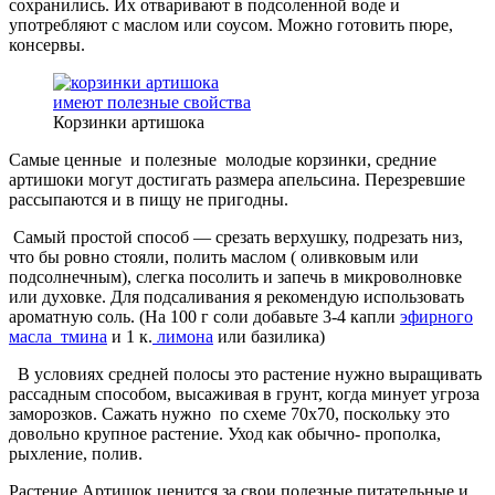
сохранились. Их отваривают в подсоленной воде и
употребляют с маслом или соусом. Можно готовить пюре,
консервы.
Корзинки артишока
Самые ценные и полезные молодые корзинки, средние
артишоки могут достигать размера апельсина. Перезревшие
рассыпаются и в пищу не пригодны.
Самый простой способ — срезать верхушку, подрезать низ,
что бы ровно стояли, полить маслом ( оливковым или
подсолнечным), слегка посолить и запечь в микроволновке
или духовке. Для подсаливания я рекомендую использовать
ароматную соль. (На 100 г соли добавьте 3-4 капли
эфирного
масла тмина
и 1 к.
лимона
или базилика)
В условиях средней полосы это растение нужно выращивать
рассадным способом, высаживая в грунт, когда минует угроза
заморозков. Сажать нужно по схеме 70х70, поскольку это
довольно крупное растение. Уход как обычно- прополка,
рыхление, полив.
Растение Артишок ценится за свои полезные питательные и