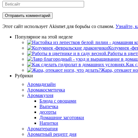
Вебсайт
Этот сайт использует Akismet для борьбы со спамом.
Узнайте, 
Популярное на этой неделе
Колумнея -фе
Работы в цвет
Как с
Жара, отекают но
Рубрики
Аромадизайн
Аромакосметичка
Аромакухня
Блюда с овощами
Выпечка
десерты
Домашние заготовки
Напитки
Ароматерапия
Ароматный рецепт дня