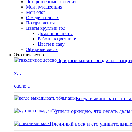
Лекарственные растения
Мои путешествия
Мой блог
О меде и пчелах
Поздравления
Цветы круглый год
Домашние цветы
Работы в цветнике
Цветы в саду
Эфирные масла
Это интересно
Эфирное масло гвоздики - защит
x...
cache...
Когда выкапывать тюльп
Купили орхидею, что делать дальш
Пчелиный воск и его удивительные 