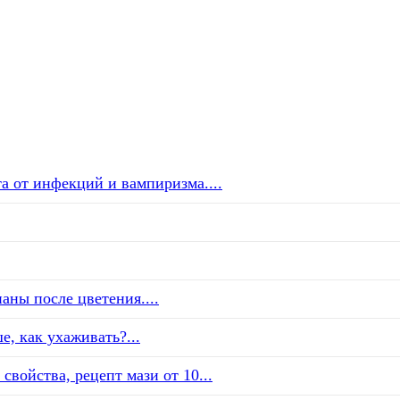
а от инфекций и вампиризма....
аны после цветения....
е, как ухаживать?...
свойства, рецепт мази от 10...