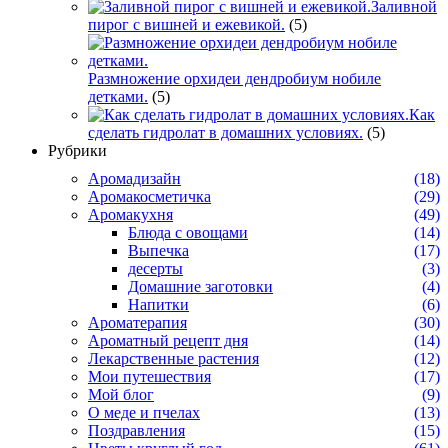
Заливной
пирог с вишней и ежевикой.
(5)
Размножение орхидеи дендробиум нобиле
детками.
(5)
Как
сделать гидролат в домашних условиях.
(5)
Рубрики
Аромадизайн
(18)
Аромакосметичка
(29)
Аромакухня
(49)
Блюда с овощами
(14)
Выпечка
(17)
десерты
(3)
Домашние заготовки
(4)
Напитки
(6)
Ароматерапия
(30)
Ароматный рецепт дня
(14)
Лекарственные растения
(12)
Мои путешествия
(17)
Мой блог
(9)
О меде и пчелах
(13)
Поздравления
(15)