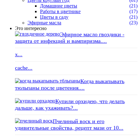
Цветы круглый год
(61)
Домашние цветы
(21)
Работы в цветнике
(17)
Цветы в саду
(21)
Эфирные масла
(23)
Это интересно
Эфирное масло гвоздики -
защита от инфекций и вампиризма....
x...
cache...
Когда выкапывать
тюльпаны после цветения....
Купили орхидею, что делать
дальше, как ухаживать?...
Пчелиный воск и его
удивительные свойства, рецепт мази от 10...