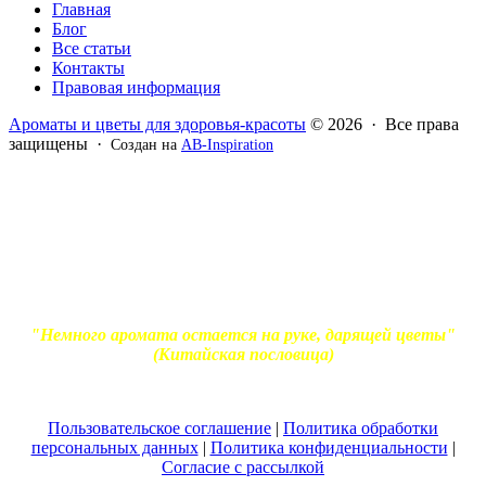
Главная
Блог
Все статьи
Контакты
Правовая информация
Ароматы и цветы для здоровья-красоты
© 2026 · Все права
защищены ·
Создан на
AB-Inspiration
Вся информация, представленная на сайте - ознакомительная.
Применение масел и трав для лечения обязательно должно
согласовываться с вашим врачом. Владелец сайта не несет
ответственности за непрофессиональное использование
ароматерапевтической продукции. Использование и
копирование материалов без согласия автора и прямой
индексируемой ссылки на блог Ирины Лукшиц запрещено
"Немного аромата остается на руке, дарящей цветы"
(Китайская пословица)
Пользовательское соглашение
|
Политика обработки
персональных данных
|
Политика конфиденциальности
|
Согласие с рассылкой