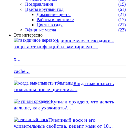
Поздравления
(15)
Цветы круглый год
(61)
Домашние цветы
(21)
Работы в цветнике
(17)
Цветы в саду
(21)
Эфирные масла
(23)
Это интересно
Эфирное масло гвоздики -
защита от инфекций и вампиризма....
x...
cache...
Когда выкапывать
тюльпаны после цветения....
Купили орхидею, что делать
дальше, как ухаживать?...
Пчелиный воск и его
удивительные свойства, рецепт мази от 10...