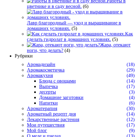
Работы в
цветнике и в саду весной.
(6)
Лавр благородный — уход и выращивание в
домашних условиях.
(5)
Как
сделать гидролат в домашних условиях.
(5)
Жара, отекают
ноги, что делать?
(4)
Рубрики
Аромадизайн
(18)
Аромакосметичка
(29)
Аромакухня
(49)
Блюда с овощами
(14)
Выпечка
(17)
десерты
(3)
Домашние заготовки
(4)
Напитки
(6)
Ароматерапия
(30)
Ароматный рецепт дня
(14)
Лекарственные растения
(12)
Мои путешествия
(17)
Мой блог
(9)
О меде и пчелах
(13)