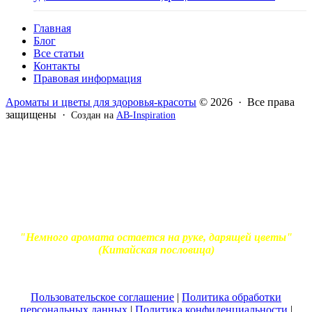
Главная
Блог
Все статьи
Контакты
Правовая информация
Ароматы и цветы для здоровья-красоты
© 2026 · Все права
защищены ·
Создан на
AB-Inspiration
Вся информация, представленная на сайте - ознакомительная.
Применение масел и трав для лечения обязательно должно
согласовываться с вашим врачом. Владелец сайта не несет
ответственности за непрофессиональное использование
ароматерапевтической продукции. Использование и
копирование материалов без согласия автора и прямой
индексируемой ссылки на блог Ирины Лукшиц запрещено
"Немного аромата остается на руке, дарящей цветы"
(Китайская пословица)
Пользовательское соглашение
|
Политика обработки
персональных данных
|
Политика конфиденциальности
|