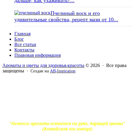
дальше, как ухаживать?...
Пчелиный воск и его
удивительные свойства, рецепт мази от 10...
Главная
Блог
Все статьи
Контакты
Правовая информация
Ароматы и цветы для здоровья-красоты
© 2026 · Все права
защищены ·
Создан на
AB-Inspiration
Вся информация, представленная на сайте - ознакомительная.
Применение масел и трав для лечения обязательно должно
согласовываться с вашим врачом. Владелец сайта не несет
ответственности за непрофессиональное использование
ароматерапевтической продукции. Использование и
копирование материалов без согласия автора и прямой
индексируемой ссылки на блог Ирины Лукшиц запрещено
"Немного аромата остается на руке, дарящей цветы"
(Китайская пословица)