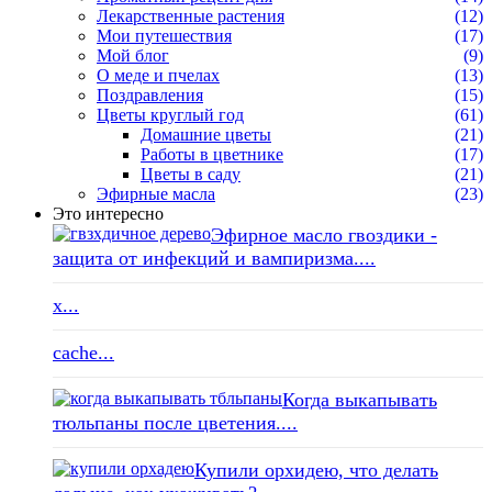
Лекарственные растения
(12)
Мои путешествия
(17)
Мой блог
(9)
О меде и пчелах
(13)
Поздравления
(15)
Цветы круглый год
(61)
Домашние цветы
(21)
Работы в цветнике
(17)
Цветы в саду
(21)
Эфирные масла
(23)
Это интересно
Эфирное масло гвоздики -
защита от инфекций и вампиризма....
x...
cache...
Когда выкапывать
тюльпаны после цветения....
Купили орхидею, что делать