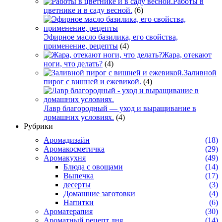
Работы в
цветнике и в саду весной.
(6)
Эфирное масло базилика, его свойства,
применение, рецепты
(4)
Жара, отекают
ноги, что делать?
(4)
Заливной
пирог с вишней и ежевикой.
(4)
Лавр благородный — уход и выращивание в
домашних условиях.
(4)
Рубрики
Аромадизайн
(18)
Аромакосметичка
(29)
Аромакухня
(49)
Блюда с овощами
(14)
Выпечка
(17)
десерты
(3)
Домашние заготовки
(4)
Напитки
(6)
Ароматерапия
(30)
Ароматный рецепт дня
(14)