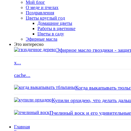
Мой блог
О меде и пчелах
Поздравления
Цветы круглый год
Домашние цветы
Работы в цветнике
Цветы в саду
Эфирные масла
Это интересно
Эфирное масло гвоздики - защит
x...
cache...
Когда выкапывать тюльп
Купили орхидею, что делать дальш
Пчелиный воск и его удивительные 
Главная