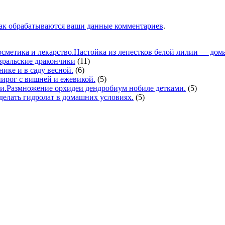
как обрабатываются ваши данные комментариев
.
Настойка из лепестков белой лилии — дома
вральские дракончики
(11)
нике и в саду весной.
(6)
ирог с вишней и ежевикой.
(5)
Размножение орхидеи дендробиум нобиле детками.
(5)
делать гидролат в домашних условиях.
(5)