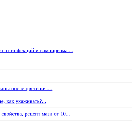
а от инфекций и вампиризма....
аны после цветения....
е, как ухаживать?...
свойства, рецепт мази от 10...