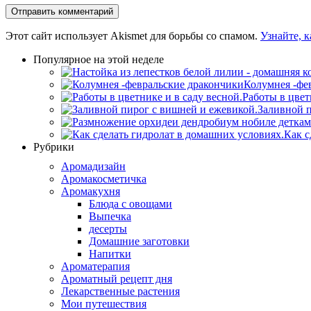
Этот сайт использует Akismet для борьбы со спамом.
Узнайте, 
Популярное на этой неделе
Колумнея -фе
Работы в цвет
Заливной п
Как с
Рубрики
Аромадизайн
Аромакосметичка
Аромакухня
Блюда с овощами
Выпечка
десерты
Домашние заготовки
Напитки
Ароматерапия
Ароматный рецепт дня
Лекарственные растения
Мои путешествия