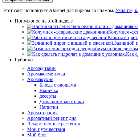
Этот сайт использует Akismet для борьбы со спамом.
Узнайте, 
Популярное на этой неделе
Колумнея -фе
Работы в цвет
Заливной п
Как с
Рубрики
Аромадизайн
Аромакосметичка
Аромакухня
Блюда с овощами
Выпечка
десерты
Домашние заготовки
Напитки
Ароматерапия
Ароматный рецепт дня
Лекарственные растения
Мои путешествия
Мой блог