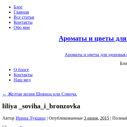
Блог
Главная
Все статьи
Контакты
Обо мне
Ароматы и цветы для
Ароматы и цветы для здоровья
Бло
О блоге
Контакты
Наш мед
←
Желтая лилия Шовица или Совича.
liliya _soviha_i_bronzovka
Автор
Ирина Лукшиц
|
Опубликованные
3 июня, 2015
|
Полный