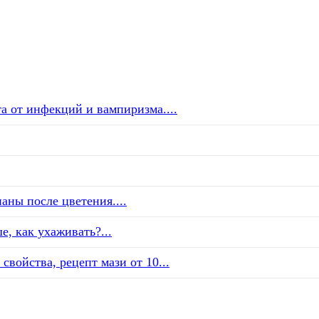
а от инфекций и вампиризма....
аны после цветения....
е, как ухаживать?...
свойства, рецепт мази от 10...