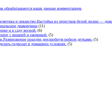
как обрабатываются ваши данные комментариев
.
Настойка из лепестков белой лилии — дома
вральские дракончики
(11)
нике и в саду весной.
(6)
ирог с вишней и ежевикой.
(5)
Размножение орхидеи дендробиум нобиле детками.
(5)
делать гидролат в домашних условиях.
(5)