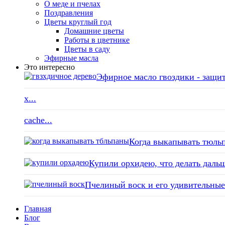
О меде и пчелах
Поздравления
Цветы круглый год
Домашние цветы
Работы в цветнике
Цветы в саду
Эфирные масла
Это интересно
Эфирное масло гвоздики - защит
x...
cache...
Когда выкапывать тюльп
Купили орхидею, что делать дальш
Пчелиный воск и его удивительные 
Главная
Блог