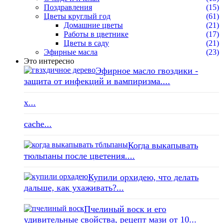
Поздравления
(15)
Цветы круглый год
(61)
Домашние цветы
(21)
Работы в цветнике
(17)
Цветы в саду
(21)
Эфирные масла
(23)
Это интересно
Эфирное масло гвоздики -
защита от инфекций и вампиризма....
x...
cache...
Когда выкапывать
тюльпаны после цветения....
Купили орхидею, что делать
дальше, как ухаживать?...
Пчелиный воск и его
удивительные свойства, рецепт мази от 10...