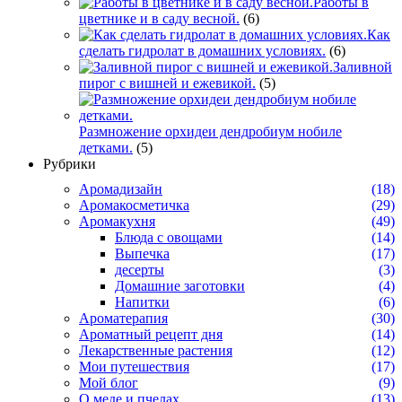
Работы в
цветнике и в саду весной.
(6)
Как
сделать гидролат в домашних условиях.
(6)
Заливной
пирог с вишней и ежевикой.
(5)
Размножение орхидеи дендробиум нобиле
детками.
(5)
Рубрики
Аромадизайн
(18)
Аромакосметичка
(29)
Аромакухня
(49)
Блюда с овощами
(14)
Выпечка
(17)
десерты
(3)
Домашние заготовки
(4)
Напитки
(6)
Ароматерапия
(30)
Ароматный рецепт дня
(14)
Лекарственные растения
(12)
Мои путешествия
(17)
Мой блог
(9)
О меде и пчелах
(13)