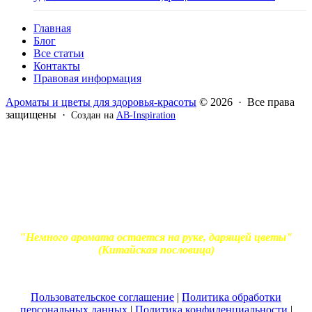
Главная
Блог
Все статьи
Контакты
Правовая информация
Ароматы и цветы для здоровья-красоты
© 2026 · Все права
защищены ·
Создан на
AB-Inspiration
Вся информация, представленная на сайте - ознакомительная.
Применение масел и трав для лечения обязательно должно
согласовываться с вашим врачом. Владелец сайта не несет
ответственности за непрофессиональное использование
ароматерапевтической продукции. Использование и
копирование материалов без согласия автора и прямой
индексируемой ссылки на блог Ирины Лукшиц запрещено
"Немного аромата остается на руке, дарящей цветы"
(Китайская пословица)
Пользовательское соглашение
|
Политика обработки
персональных данных
|
Политика конфиденциальности
|