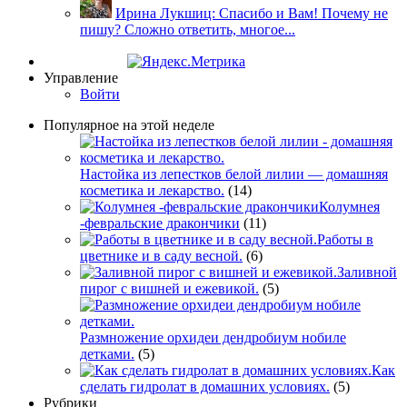
Ирина Лукшиц: Спасибо и Вам! Почему не
пишу? Сложно ответить, многое...
Управление
Войти
Популярное на этой неделе
Настойка из лепестков белой лилии — домашняя
косметика и лекарство.
(14)
Колумнея
-февральские дракончики
(11)
Работы в
цветнике и в саду весной.
(6)
Заливной
пирог с вишней и ежевикой.
(5)
Размножение орхидеи дендробиум нобиле
детками.
(5)
Как
сделать гидролат в домашних условиях.
(5)
Рубрики