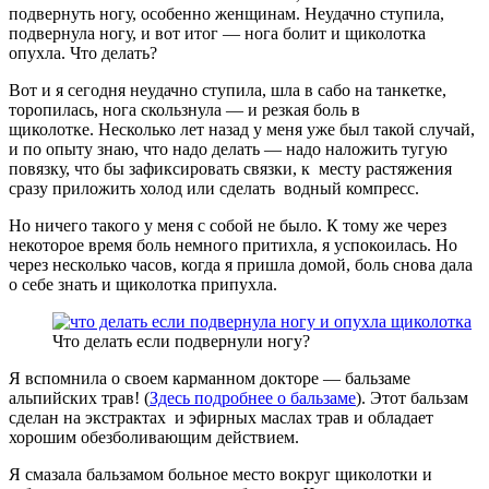
подвернуть ногу, особенно женщинам. Неудачно ступила,
подвернула ногу, и вот итог — нога болит и щиколотка
опухла. Что делать?
Вот и я сегодня неудачно ступила, шла в сабо на танкетке,
торопилась, нога скользнула — и резкая боль в
щиколотке. Несколько лет назад у меня уже был такой случай,
и по опыту знаю, что надо делать — надо наложить тугую
повязку, что бы зафиксировать связки, к месту растяжения
сразу приложить холод или сделать водный компресс.
Но ничего такого у меня с собой не было. К тому же через
некоторое время боль немного притихла, я успокоилась. Но
через несколько часов, когда я пришла домой, боль снова дала
о себе знать и щиколотка припухла.
Что делать если подвернули ногу?
Я вспомнила о своем карманном докторе — бальзаме
альпийских трав! (
Здесь подробнее о бальзаме
). Этот бальзам
сделан на экстрактах и эфирных маслах трав и обладает
хорошим обезболивающим действием.
Я смазала бальзамом больное место вокруг щиколотки и