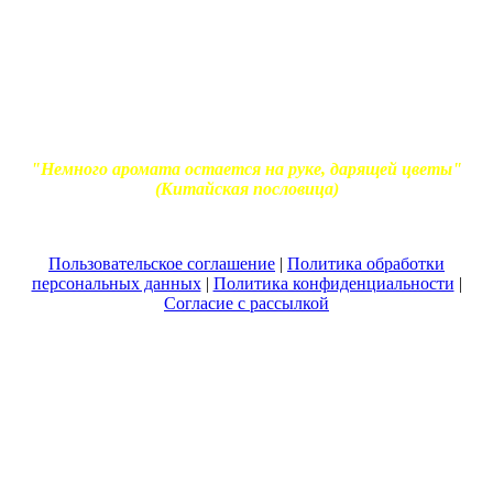
Вся информация, представленная на сайте - ознакомительная.
Применение масел и трав для лечения обязательно должно
согласовываться с вашим врачом. Владелец сайта не несет
ответственности за непрофессиональное использование
ароматерапевтической продукции. Использование и
копирование материалов без согласия автора и прямой
индексируемой ссылки на блог Ирины Лукшиц запрещено
"Немного аромата остается на руке, дарящей цветы"
(Китайская пословица)
Пользовательское соглашение
|
Политика обработки
персональных данных
|
Политика конфиденциальности
|
Согласие с рассылкой