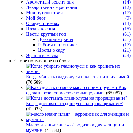
Ароматный рецепт дня
(14)
Лекарственные растения
(12)
Мои путешествия
(17)
Мой блог
(9)
О меде и пчелах
(13)
Поздравления
(15)
Цветы круглый год
(61)
Домашние цветы
(21)
Работы в цветнике
(17)
Цветы в саду
(21)
Эфирные масла
(23)
Самое популярное на блоге
Когда убирать гладиолусы и как хранить их зимой.
(70 689)
Как
сделать розовое масло своими руками.
(65 087)
Когда доставать гладиолусы на проращивание?
(41 933)
Масло иланг-иланг – афродизиак для женщин и
мужчин.
(41 843)