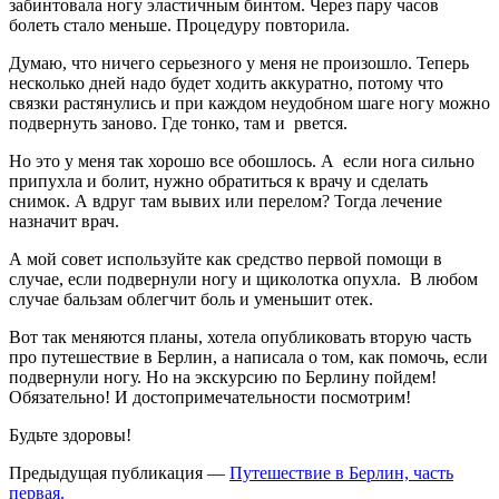
забинтовала ногу эластичным бинтом. Через пару часов
болеть стало меньше. Процедуру повторила.
Думаю, что ничего серьезного у меня не произошло. Теперь
несколько дней надо будет ходить аккуратно, потому что
связки растянулись и при каждом неудобном шаге ногу можно
подвернуть заново. Где тонко, там и рвется.
Но это у меня так хорошо все обошлось. А если нога сильно
припухла и болит, нужно обратиться к врачу и сделать
снимок. А вдруг там вывих или перелом? Тогда лечение
назначит врач.
А мой совет используйте как средство первой помощи в
случае, если подвернули ногу и щиколотка опухла. В любом
случае бальзам облегчит боль и уменьшит отек.
Вот так меняются планы, хотела опубликовать вторую часть
про путешествие в Берлин, а написала о том, как помочь, если
подвернули ногу. Но на экскурсию по Берлину пойдем!
Обязательно! И достопримечательности посмотрим!
Будьте здоровы!
Предыдущая публикация —
Путешествие в Берлин, часть
первая.