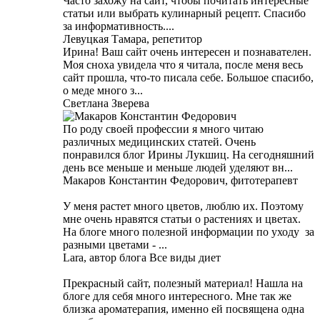
Часто захожу на сайт, чтобы почитать интересные
статьи или выбрать кулинарный рецепт. Спасибо
за информативность....
Левуцкая Тамара, репетитор
Ирина! Ваш сайт очень интересен и познавателен.
Моя сноха увидела что я читала, после меня весь
сайт прошла, что-то писала себе. Большое спасибо,
о меде много з...
Светлана Зверева
По роду своей профессии я много читаю
различных медицинских статей. Очень
понравился блог Ирины Лукшиц. На сегодняшний
день все меньше и меньше людей уделяют вн...
Макаров Константин Федорович, фитотерапевт
У меня растет много цветов, люблю их. Поэтому
мне очень нравятся статьи о растениях и цветах.
На блоге много полезной информации по уходу за
разными цветами - ...
Lara, автор блога Все виды диет
Прекрасный сайт, полезный материал! Нашла на
блоге для себя много интересного. Мне так же
близка ароматерапия, именно ей посвящена одна