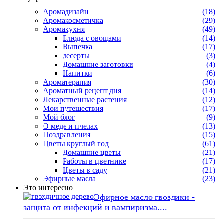
Аромадизайн
(18)
Аромакосметичка
(29)
Аромакухня
(49)
Блюда с овощами
(14)
Выпечка
(17)
десерты
(3)
Домашние заготовки
(4)
Напитки
(6)
Ароматерапия
(30)
Ароматный рецепт дня
(14)
Лекарственные растения
(12)
Мои путешествия
(17)
Мой блог
(9)
О меде и пчелах
(13)
Поздравления
(15)
Цветы круглый год
(61)
Домашние цветы
(21)
Работы в цветнике
(17)
Цветы в саду
(21)
Эфирные масла
(23)
Это интересно
Эфирное масло гвоздики -
защита от инфекций и вампиризма....