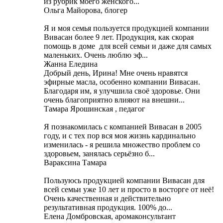
из рубрик моего женского...
Ольга Майорова, блогер
Я и моя семья пользуется продукцией компании
Вивасан более 9 лет. Продукция, как скорая
помощь в доме для всей семьи и даже для самых
маленьких. Очень люблю эф...
Жанна Еледина
Добрый день, Ирина! Мне очень нравятся
эфирные масла, особенно компании Вивасан.
Благодаря им, я улучшила своё здоровье. Они
очень благоприятно влияют на внешни...
Тамара Ярошинская , педагог
Я познакомилась с компанией Вивасан в 2005
году, и с тех пор вся моя жизнь кардинально
изменилась - я решила множество проблем со
здоровьем, занялась серьёзно б...
Вараксина Тамара
Пользуюсь продукцией компании Вивасан для
всей семьи уже 10 лет и просто в восторге от неё!
Очень качественная и действительно
результативная продукция. 100% до...
Елена Домбровская, аромаконсультант