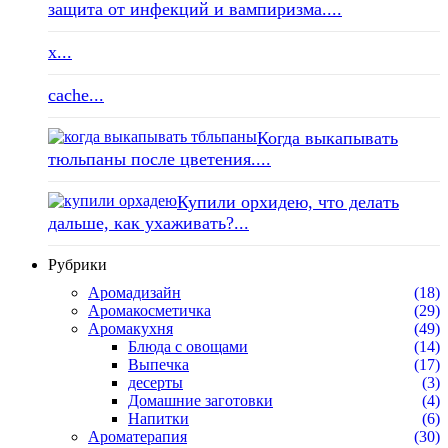
защита от инфекций и вампиризма....
x...
cache...
Когда выкапывать
тюльпаны после цветения....
Купили орхидею, что делать
дальше, как ухаживать?...
Рубрики
Аромадизайн
(18)
Аромакосметичка
(29)
Аромакухня
(49)
Блюда с овощами
(14)
Выпечка
(17)
десерты
(3)
Домашние заготовки
(4)
Напитки
(6)
Ароматерапия
(30)