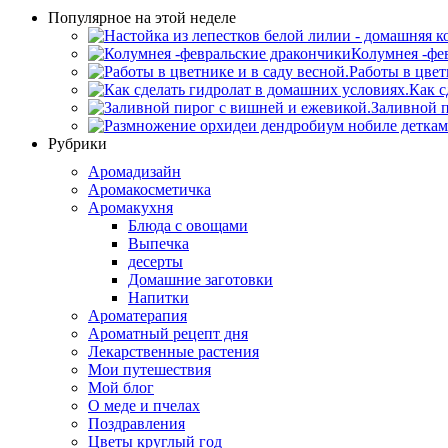
Популярное на этой неделе
Колумнея -фе
Работы в цвет
Как с
Заливной п
Рубрики
Аромадизайн
Аромакосметичка
Аромакухня
Блюда с овощами
Выпечка
десерты
Домашние заготовки
Напитки
Ароматерапия
Ароматный рецепт дня
Лекарственные растения
Мои путешествия
Мой блог
О меде и пчелах
Поздравления
Цветы круглый год