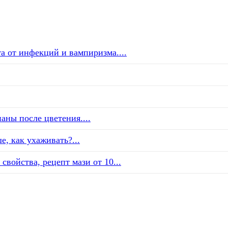
а от инфекций и вампиризма....
аны после цветения....
е, как ухаживать?...
свойства, рецепт мази от 10...