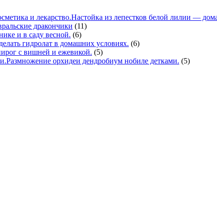
Настойка из лепестков белой лилии — дома
вральские дракончики
(11)
нике и в саду весной.
(6)
делать гидролат в домашних условиях.
(6)
ирог с вишней и ежевикой.
(5)
Размножение орхидеи дендробиум нобиле детками.
(5)