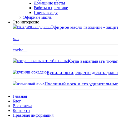
Домашние цветы
Работы в цветнике
Цветы в саду
Эфирные масла
Это интересно
Эфирное масло гвоздики - защит
x...
cache...
Когда выкапывать тюльп
Купили орхидею, что делать дальш
Пчелиный воск и его удивительные 
Главная
Блог
Все статьи
Контакты
Правовая информация