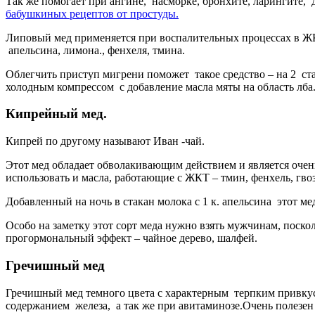
Так же помогает при ангине, насморке, бронхите, ларингите, д
бабушкиных рецептов от простуды.
Липовый мед применяется при воспалительных процессах в ЖК
апельсина, лимона., фенхеля, тмина.
Облегчить приступ мигрени поможет такое средство – на 2 стак
холодным компрессом с добавление масла мяты на область лба
Кипрейный мед.
Кипрей по другому называют Иван -чай.
Этот мед обладает обволакивающим действием и является очен
использовать и масла, работающие с ЖКТ – тмин, фенхель, гво
Добавленный на ночь в стакан молока с 1 к. апельсина этот м
Особо на заметку этот сорт меда нужно взять мужчинам, поск
прогормональный эффект – чайное дерево, шалфей.
Гречишный мед
Гречишный мед темного цвета с характерным терпким привкус
содержанием железа, а так же при авитаминозе.Очень полезен 