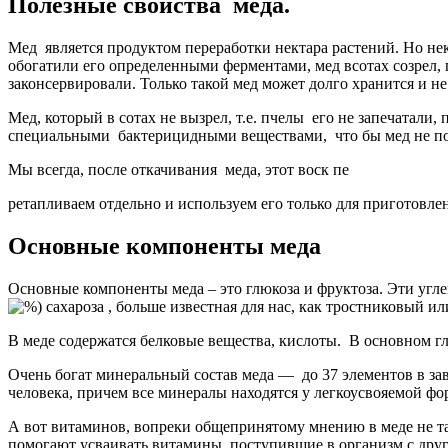
Полезные свойства меда.
Мед является продуктом переработки нектара растений. Но нек
обогатили его определенными ферментами, мед всотах созрел, 
законсервировали. Только такой мед может долго хранится и не
Мед, который в сотах не вызрел, т.е. пчелы его не запечатал
специальными бактерицидными веществами, что бы мед не пор
Мы всегда, после откачивания меда, этот воск пе
ретапливаем отдельно и используем его только для приготовле
Основные компоненты меда
Основные компоненты меда – это глюкоза и фруктоза. Эти углев
сахароза , больше известная для нас, как тростниковый и
В меде содержатся белковые вещества, кислоты. В основном глю
Очень богат минеральный состав меда — до 37 элементов в зав
человека, причем все минералы находятся у легкоусвояемой фо
А вот витаминов, вопреки общепринятому мнению в меде не так
помогают усваивать витамины, поступившие в организм с дру