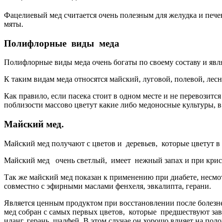
Фацелиевый мед считается очень полезным для желудка и пече
мяты.
Полифлорные виды меда
Полифлорные виды меда очень богаты по своему составу и явля
К таким видам меда относятся майский, луговой, полевой, лесн
Как правило, если пасека стоит в одном месте и не перевозит
поблизости массово цветут какие либо медоносные культуры, в т
Майский мед.
Майский мед получают с цветов и деревьев, которые цветут 
Майский мед очень светлый, имеет нежный запах и при крист
Так же майский мед показан к применению при диабете, несмот
совместно с эфирными маслами фенхеля, эвкалипта, герани.
Является ценным продуктом при восстановлении после болезней,
мед собран с самых первых цветов, которые предшествуют зав
иланг, герань, шалфей. В этом случае он хорошо влияет на п