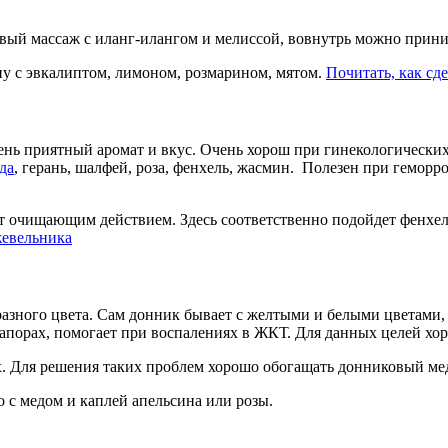
вый массаж с иланг-илангом и мелиссой, вовнутрь можно прини
у с эвкалиптом, лимоном, розмарином, мятом.
Почитать, как сд
ень приятный аромат и вкус. Очень хорош при гинекологических
да
, герань, шалфей, роза, фенхель, жасмин. Полезен при геморр
ет очищающим действием. Здесь соответственно подойдет фенхел
евельника
зного цвета. Сам донник бывает с желтыми и белыми цветами, п
апорах, помогает при воспалениях в ЖКТ. Для данных целей хор
. Для решения таких проблем хорошо обогащать донниковый мед 
 с медом и каплей апельсина или розы.