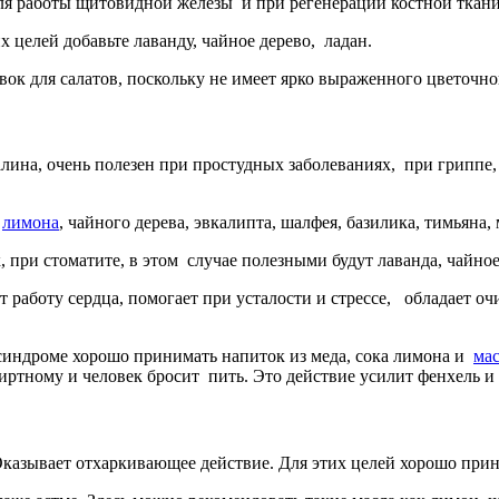
ля работы щитовидной железы и при регенерации костной ткани.
х целей добавьте лаванду, чайное дерево, ладан.
ок для салатов, поскольку не имеет ярко выраженного цветочно
алина, очень полезен при простудных заболеваниях, при грипп
и
лимона
, чайного дерева, эвкалипта, шалфея, базилика, тимьяна,
ри стоматите, в этом случае полезными будут лаванда, чайное 
работу сердца, помогает при усталости и стрессе, обладает оч
синдроме хорошо принимать напиток из меда, сока лимона и
ма
ртному и человек бросит пить. Это действие усилит фенхель и
Оказывает отхаркивающее действие. Для этих целей хорошо при