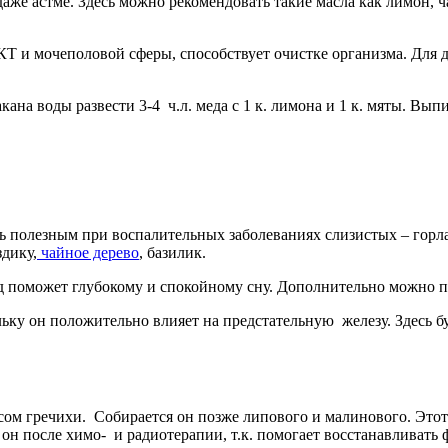
аже астме. Здесь можно рекомендовать такие масла как лимон, ча
Т и мочеполовой сферы, способствует очистке организма. Для 
ана воды развести 3-4 ч.л. меда с 1 к. лимона и 1 к. мяты. Выпи
.
ь полезным при воспалительных заболеваниях слизистых – горл
здику,
чайное дерево
, базилик.
ед поможет глубокому и спокойному сну. Дополнительно можно п
ольку он положительно влияет на предстательную железу. Здесь
ом гречихи. Собирается он позже липового и малинового. Этот
он после химо- и радиотерапии, т.к. помогает восстанавливать 