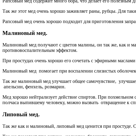
Рапсовый мед содержит много бора, что делает его полезным д
Так же этот мед очень хорошо заживляет раны, рубцы. Для таки
Рапсовый мед очень хорошо подходит для приготовления заправ
Малиновый мед.
Малиновый мед получают с цветов малины, он так же, как и м
противовоспалительным эффектом.
При простудах очень хорошо его сочетать с эфирными маслам
Малиновый мед помогает при воспалении слизистых оболочек, п
Так же малиновый мед улучшает общее самочувствие, улучшает 
апельсин, фенхель, розмарин.
Мед хорошо нейтрализует действие спиртов. При похмельном 
полчаса выпившему человеку, можно вызвать отвращение к спи
Липовый мед.
Так же как и малиновый, липовый мед ценится при простуде. 