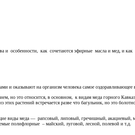
ва и особенности, как сочетаются эфирные масла и мед, и ка
вами и оказывают на организм человека самое оздоравливающее 
м, но это относится, в основном, к видам меда горного Кавказ
 этих растений встречается разве что багульник, но это болотно
щие виды меда — рапсовый, липовый, гречишный, акациевый,
емые полифлорные – майский, луговой, лесной, полевой и т.д.