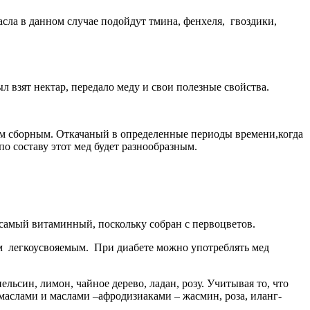
асла в данном случае подойдут тмина, фенхеля, гвоздики,
 взят нектар, передало меду и свои полезные свойства.
вном сборным. Откачаный в определенные периоды времени,когда
по составу этот мед будет разнообразным.
амый витаминный, поскольку собран с первоцветов.
мым легкоусвояемым. При диабете можно употреблять мед
ьсин, лимон, чайное дерево, ладан, розу. Учитывая то, что
аслами и маслами –афродизиаками – жасмин, роза, иланг-