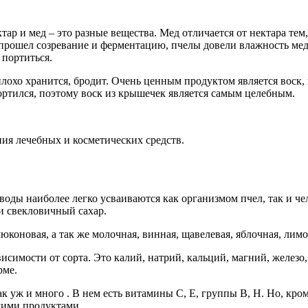
тар и мед – это разные вещества. Мед отличается от нектара те
прошел созревание и ферментацию, пчелы довели влажность меда
 портиться.
и, плохо хранится, бродит. Очень ценным продуктом является во
тился, поэтому воск из крышечек является самым целебным.
ния лечебных и косметических средств.
оды наиболее легко усваиваются как организмом пчел, так и чел
ли свекловичный сахар.
коновая, а так же молочная, винная, щавелевая, яблочная, лимо
исимости от сорта. Это калий, натрий, кальций, магний, железо,
рме.
 уж и много . В нем есть витамины С, Е, группы В, Н. Но, кром
гими продуктами.