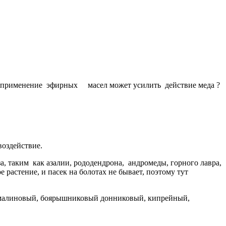
к применение эфирных масел может усилить действие меда ?
воздействие.
а, таким как азалии, рододендрона, андромеды, горного лавра,
е растение, и пасек на болотах не бывает, поэтому тут
 малиновый, боярышниковый донниковый, кипрейный,