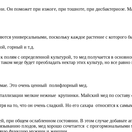
ни. Он поможет при изжоге, при тошноте, при дисбактериозе. М
ются универсальными, поскольку каждое растение с которого был
ой, горный и т.д.
ся к полям с определенной культурой, то мед получается в осно
аком меде будет преобладать нектар этих культур, но все равно 
в мае. Это очень ценный полифлорный мед.
аллизации мелкие нежные крупинки. Майский мед по составу с
ря на то, что он очень сладкий. Но его сахара относятся к са
 при общем ослабленном состоянии. В этом случае добавьте апел
языванию плодов, мед хорошо сочетается с прогормональными м
оловую функцию мужчин и женщин.