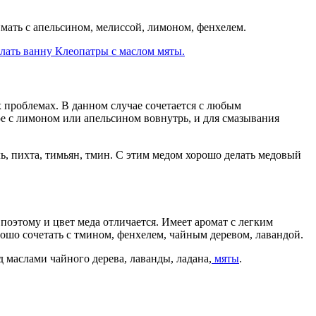
мать с апельсином, мелиссой, лимоном, фенхелем.
елать ванну Клеопатры с маслом мяты.
 проблемах. В данном случае сочетается с любым
ое с лимоном или апельсином вовнутрь, и для смазывания
ь, пихта, тимьян, тмин. С этим медом хорошо делать медовый
оэтому и цвет меда отличается. Имеет аромат с легким
ошо сочетать с тмином, фенхелем, чайным деревом, лавандой.
маслами чайного дерева, лаванды, ладана,
мяты
.