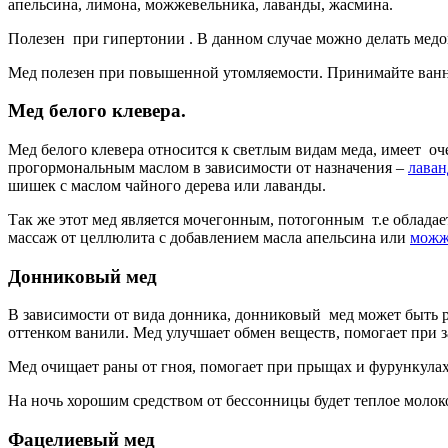
апельсина, лимона, можжевельника, лаванды, жасмина.
Полезен при гипертонии . В данном случае можно делать медо
Мед полезен при повышенной утомляемости. Принимайте ванн
Мед белого клевера.
Мед белого клевера относится к светлым видам меда, имеет оч
прогормональным маслом в зависимости от назначения –
лаван
шишек с маслом чайного дерева или лаванды.
Так же этот мед является мочегонным, потогонным т.е облада
массаж от целлюлита с добавлением масла апельсина или
можж
Донниковый мед
В зависимости от вида донника, донниковый мед может быть ра
оттенком ванили. Мед улучшает обмен веществ, помогает при з
Мед очищает раны от гноя, помогает при прыщах и фурункулах
На ночь хорошим средством от бессонницы будет теплое молоко
Фацелиевый мед