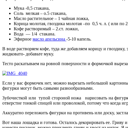
Мука -0,5 стакана,
Соль
мелкая – о.5 стакана,
Масло растительное – 1 чайная ложка,
Корица молотая, гвоздика молотая –по
0,5 ч. л. ( или по 
Кофе растворимый – 2.ст. ложки,
Вода
— 1/4 стакана.
Эфирное
масло апельсина
-5-10 капель.
В воде растворяем кофе, туда же добавляем корицу и гвоздику,
жидковато- добавьте муку.
Тесто раскатываем на ровной поверхности и формочкой вырез
Если у вас формочек нет, можно вырезать небольшой картонн
фигурки могут быть самыми разнообразными.
Зубочисткой или
тупой стороной ножа
нарисовать на фигурк
отверстие тонкой спицей или проволокой, потому что когда игр
Аккуратно переложить фигурки на противень или доску, застл
Вот наша лошадка и готова. Осталось декорировать ее. Гриву
нанести рисунок, можно приклеить гриву и хвост из ниток. Я 