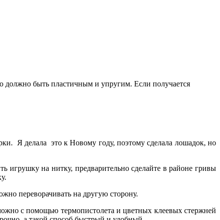
оно должно быть пластичным и упругим. Если получается
рки.
Я делала
это к Новому году, поэтому сделала лошадок, но
ить игрушку на нитку, предварительно сделайте в районе гривы
у.
рожно переворачивать на другую сторону.
, можно с помощью термопистолета и цветных клеевых стержней
рочно, а такой способ быстрый и удобный.