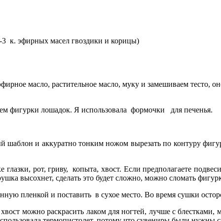
2-3
к. эфирных масел гвоздики и корицы)
 эфирное масло, растительное масло, муку и замешиваем тесто, 
аем фигурки лошадок. Я использовала
формочки
для печенья.
ый шаблон и аккуратно тонким ножом вырезать по контуру фигу
е глазки, рот, гриву,
копыта, хвост. Если предполагаете подвес
ушка высохнет, сделать это будет сложно, можно сломать фигурк
анную пленкой и поставить
в сухое место. Во время сушки осто
 и хвост можно раскрасить лаком для ногтей, лучше с блестками
использовала термопистолет, потому что сувениры были нужны с