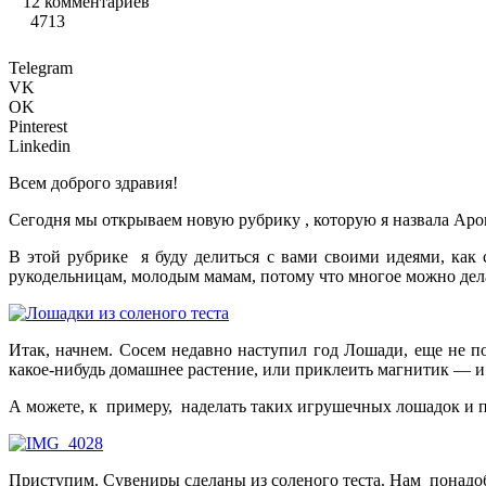
12 комментариев
4713
Telegram
VK
OK
Pinterest
Linkedin
Всем доброго здравия!
Сегодня мы открываем новую рубрику , которую я назвала Аром
В этой рубрике
я буду делиться с вами своими идеями, как 
рукодельницам, молодым мамам, потому что многое можно делат
Итак, начнем. Сосем недавно наступил год Лошади, еще не п
какое-нибудь домашнее растение, или приклеить магнитик — и 
А можете, к
примеру,
наделать таких игрушечных лошадок и п
Приступим. Сувениры сделаны из соленого теста. Нам
понадоб