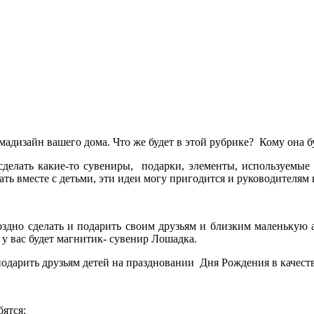
адизайн вашего дома. Что же будет в этой рубрике?
Кому она б
сделать какие-то сувениры,
подарки, элементы, используемые 
ь вместе с детьми, эти идеи могу пригодится и руководителям 
оздно сделать и подарить своим друзьям и близким маленькую
у вас будет магнитик- сувенир Лошадка.
одарить друзьям детей на праздновании
Дня Рождения в качеств
ятся: