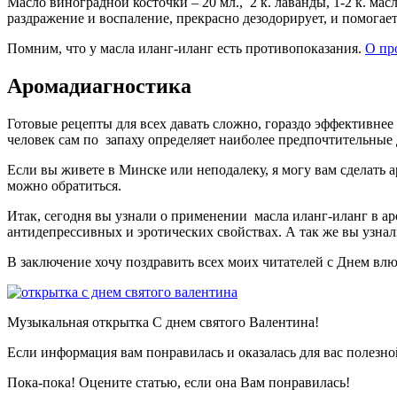
Масло виноградной косточки – 20 мл., 2 к. лаванды, 1-2 к. мас
раздражение и воспаление, прекрасно дезодорирует, и помогае
Помним, что у масла иланг-иланг есть противопоказания.
О пр
Аромадиагностика
Готовые рецепты для всех давать сложно, гораздо эффективнее
человек сам по запаху определяет наиболее предпочтительные 
Если вы живете в Минске или неподалеку, я могу вам сделать а
можно обратиться.
Итак, сегодня вы узнали о применении масла иланг-иланг в а
антидепрессивных и эротических свойствах. А так же вы узна
В заключение хочу поздравить всех моих читателей с Днем вл
Музыкальная открытка С днем святого Валентина!
Если информация вам понравилась и оказалась для вас полезно
Пока-пока! Оцените статью, если она Вам понравилась!