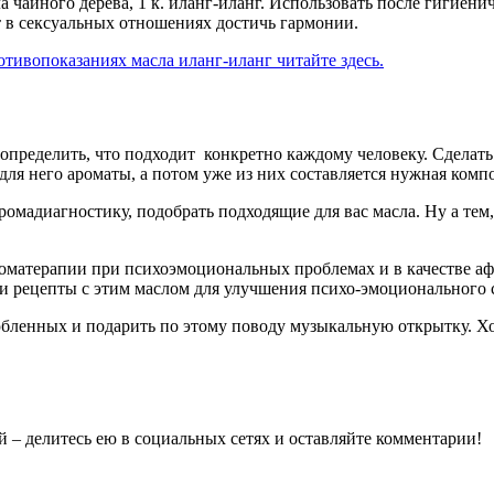
ла чайного дерева, 1 к. иланг-иланг. Использовать после гигиен
т в сексуальных отношениях достичь гармонии.
отивопоказаниях масла иланг-иланг читайте здесь.
 определить, что подходит конкретно каждому человеку. Сделать
для него ароматы, а потом уже из них составляется нужная комп
ромадиагностику, подобрать подходящие для вас масла. Ну а тем,
роматерапии при психоэмоциональных проблемах и в качестве а
ли рецепты с этим маслом для улучшения психо-эмоционального
юбленных и подарить по этому поводу музыкальную открытку. Хо
й – делитесь ею в социальных сетях и оставляйте комментарии!