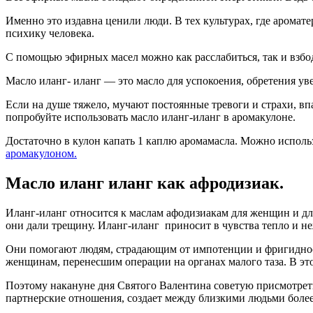
Именно это издавна ценили люди. В тех культурах, где аромат
психику человека.
С помощью эфирных масел можно как расслабиться, так и взбодр
Масло иланг- иланг — это масло для успокоения, обретения ув
Если на душе тяжело, мучают постоянные тревоги и страхи, вп
попробуйте использовать масло иланг-иланг в аромакулоне.
Достаточно в кулон капать 1 каплю аромамасла. Можно использ
аромакулоном.
Масло иланг иланг как афродизиак.
Иланг-иланг относится к маслам афодизиакам для женщин и д
они дали трещину. Иланг-иланг приносит в чувства тепло и неж
Они помогают людям, страдающим от импотенции и фригидност
женщинам, перенесшим операции на органах малого таза. В эт
Поэтому накануне дня Святого Валентина советую присмотреть
партнерские отношения, создает между близкими людьми боле