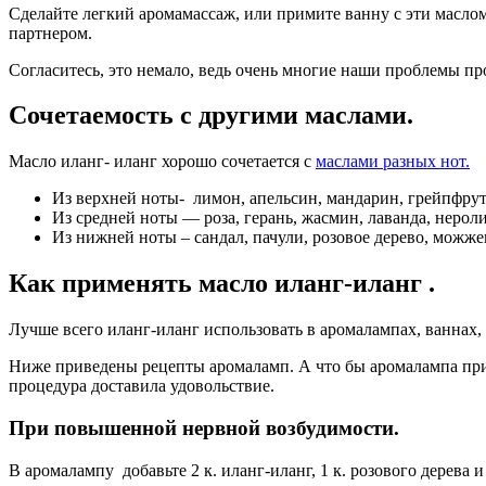
Сделайте легкий аромамассаж, или примите ванну с эти маслом
партнером.
Согласитесь, это немало, ведь очень многие наши проблемы про
Сочетаемость с другими маслами.
Масло иланг- иланг хорошо сочетается с
маслами разных нот.
Из верхней ноты- лимон, апельсин, мандарин, грейпфрут,
Из средней ноты — роза, герань, жасмин, лаванда, нероли
Из нижней ноты – сандал, пачули, розовое дерево, можже
Как применять масло иланг-иланг .
Лучше всего иланг-иланг использовать в аромалампах, ваннах, м
Ниже приведены рецепты аромаламп. А что бы аромалампа при
процедура доставила удовольствие.
При повышенной нервной возбудимости.
В аромалампу добавьте 2 к. иланг-иланг, 1 к. розового дерева