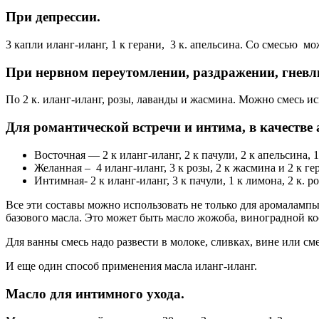
При депрессии.
3 капли иланг-иланг, 1 к герани, 3 к. апельсина. Со смесью м
При нервном переутомлении, раздражении, гневл
По 2 к. иланг-иланг, розы, лаванды и жасмина. Можно смесь ис
Для романтической встречи и интима, в качестве
Восточная — 2 к иланг-иланг, 2 к пачули, 2 к апельсина, 1
Желанная – 4 иланг-иланг, 3 к розы, 2 к жасмина и 2 к ге
Интимная- 2 к иланг-иланг, 3 к пачули, 1 к лимона, 2 к. р
Все эти составы можно использовать не только для аромалампы
базового масла. Это может быть масло жожоба, виноградной кос
Для ванны смесь надо развести в молоке, сливках, вине или см
И еще один способ применения масла иланг-иланг.
Масло для интимного ухода.