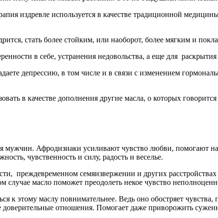
ерапия издревле используется в качестве традиционной медицин
ится, стать более стойким, или наоборот, более мягким и покла
еренности в себе, устранения недовольства, а еще для раскрыти
адаете депрессию, в том числе и в связи с изменением гормона
овать в качестве дополнения другие масла, о которых говорится
ля мужчин. Афродизиаки усиливают чувство любви, помогают на
ность, чувственность и силу, радость и веселье.
и, преждевременном семяизвержении и других расстройствах с
ом случае масло поможет преодолеть некое чувство неполноценн
ся к этому маслу повнимательнее. Ведь оно обостряет чувства,
е доверительные отношения. Помогает даже приворожить сужен