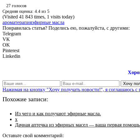
27
голосов
Средняя оценка:
4.4
из
5
(Visited 41 843 times, 1 visits today)
ароматерапия
эфирные масла
Понравилась статья? Поделись ею, пожалуйста, с другими:
Telegram
VK
OK
Pinterest
Linkedin
Хоро
Нажимая на кнопку "Хочу получать новости!", я соглашаюсь с
Похожие записи:
Из чего и как получают эфирные масла.
x
Дачная аптечка из эфирных масел — ваша первая помощь
Оставьте свой комментарий: