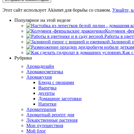
Этот сайт использует Akismet для борьбы со спамом.
Узнайте, 
Популярное на этой неделе
Колумнея -фе
Работы в цвет
Заливной п
Как с
Рубрики
Аромадизайн
Аромакосметичка
Аромакухня
Блюда с овощами
Выпечка
десерты
Домашние заготовки
Напитки
Ароматерапия
Ароматный рецепт дня
Лекарственные растения
Мои путешествия
Мой блог