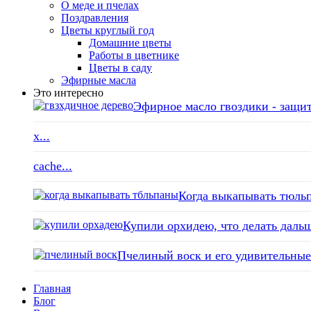
О меде и пчелах
Поздравления
Цветы круглый год
Домашние цветы
Работы в цветнике
Цветы в саду
Эфирные масла
Это интересно
Эфирное масло гвоздики - защит
x...
cache...
Когда выкапывать тюльп
Купили орхидею, что делать дальш
Пчелиный воск и его удивительные 
Главная
Блог