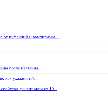
а от инфекций и вампиризма....
аны после цветения....
е, как ухаживать?...
свойства, рецепт мази от 10...