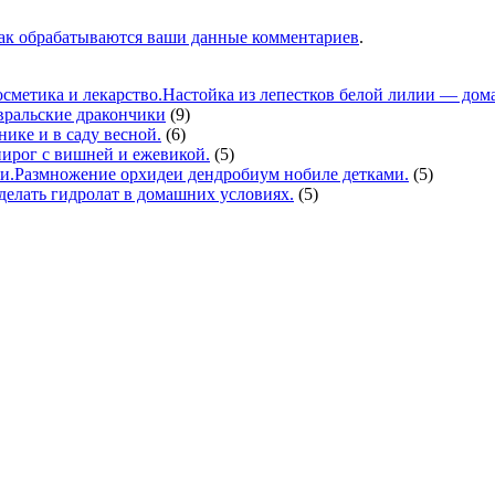
как обрабатываются ваши данные комментариев
.
Настойка из лепестков белой лилии — дома
вральские дракончики
(9)
нике и в саду весной.
(6)
ирог с вишней и ежевикой.
(5)
Размножение орхидеи дендробиум нобиле детками.
(5)
делать гидролат в домашних условиях.
(5)