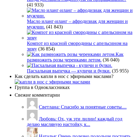
(41 933)
Масло иланг-иланг – афродизиак для женщин и
мужчин.
(41 843)
Компот из красной смородины с апельсином на
зиму
(36 854)
Как
размножить розы черенками летом.
(36 040)
Пасхальная выпечка — куличи и булки.
(35 955)
Как сделать капли в нос с эфирными маслами?
Группа в Одноклассниках
Свежие комментарии
Светлана: Спасибо за понятные советы....
Любовь: Ох, уж эти лилии! каждый год
делаю масляную настойку, к...
Наталья: Очень полезно подольше постоять