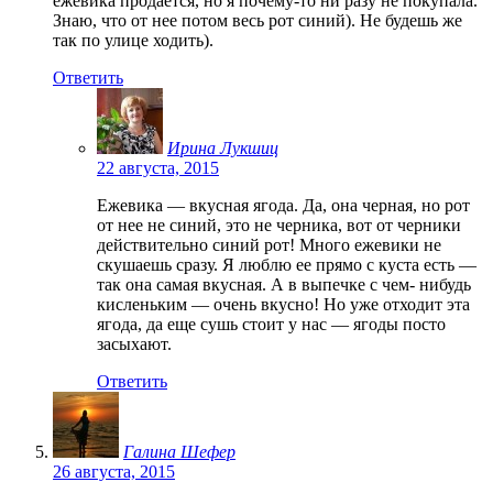
ежевика продается, но я почему-то ни разу не покупала.
Знаю, что от нее потом весь рот синий). Не будешь же
так по улице ходить).
Ответить
Ирина Лукшиц
22 августа, 2015
Ежевика — вкусная ягода. Да, она черная, но рот
от нее не синий, это не черника, вот от черники
действительно синий рот! Много ежевики не
скушаешь сразу. Я люблю ее прямо с куста есть —
так она самая вкусная. А в выпечке с чем- нибудь
кисленьким — очень вкусно! Но уже отходит эта
ягода, да еще сушь стоит у нас — ягоды посто
засыхают.
Ответить
Галина Шефер
26 августа, 2015