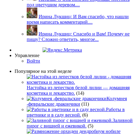
под цветущим деревом....
Ирина Лукшиц: И Вам спасибо, что нашли
время написать комментарий....
Ирина Лукшиц: Спасибо и Вам! Почему не
пишу? Сложно ответить, многое...
Управление
Войти
Популярное на этой неделе
Настойка из лепестков белой лилии — домашняя
косметика и лекарство.
(14)
Колумнея
-февральские дракончики
(11)
Работы в
цветнике и в саду весной.
(6)
Заливной
пирог с вишней и ежевикой.
(5)