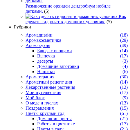
Размножение орхидеи дендробиум нобиле
детками.
(5)
Как
сделать гидролат в домашних условиях.
(5)
Рубрики
Аромадизайн
(18)
Аромакосметичка
(29)
Аромакухня
(49)
Блюда с овощами
(14)
Выпечка
(17)
десерты
(3)
Домашние заготовки
(4)
Напитки
(6)
Ароматерапия
(30)
Ароматный рецепт дня
(14)
Лекарственные растения
(12)
Мои путешествия
(17)
Мой блог
(9)
О меде и пчелах
(13)
Поздравления
(15)
Цветы круглый год
(61)
Домашние цветы
(21)
Работы в цветнике
(17)
Цветы в саду
(21)