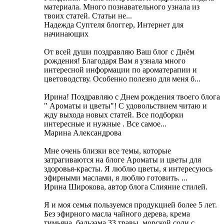
материала. Много познавательного узнала из
твоих статей. Статьи не...
Надежда Суптеля блоггер, Интернет для
начинающих
От всей души поздравляю Ваш блог с Днём
рождения! Благодаря Вам я узнала много
интересной информации по ароматерапии и
цветоводству. Особенно полезно для меня б...
Ирина! Поздравляю с Днем рождения твоего блога
" Ароматы и цветы"! С удовольствием читаю и
жду выхода новых статей. Все подборки
интересные и нужные . Все самое...
Марина Александрова
Мне очень близки все темы, которые
затрагиваются на блоге Ароматы и цветы для
здоровья-красты. Я люблю цветы, я интересуюсь
эфирными маслами, я люблю готовить. ...
Ирина Широкова, автор блога Слияние стилей.
Я и моя семья пользуемся продукцией более 5 лет.
Без эфирного масла чайного дерева, крема
тимьяна, бальзама 33 травы, морской соли с