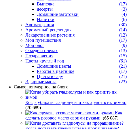
Выпечка
(17)
десерты
(3)
Домашние заготовки
(4)
Напитки
(6)
Ароматерапия
(30)
Ароматный рецепт дня
(14)
Лекарственные растения
(12)
Мои путешествия
(17)
Мой блог
(9)
О меде и пчелах
(13)
Поздравления
(15)
Цветы круглый год
(61)
Домашние цветы
(21)
Работы в цветнике
(17)
Цветы в саду
(21)
Эфирные масла
(23)
Самое популярное на блоге
Когда убирать гладиолусы и как хранить их зимой.
(70 689)
Как
сделать розовое масло своими руками.
(65 087)
Когда доставать гладиолусы на проращивание?