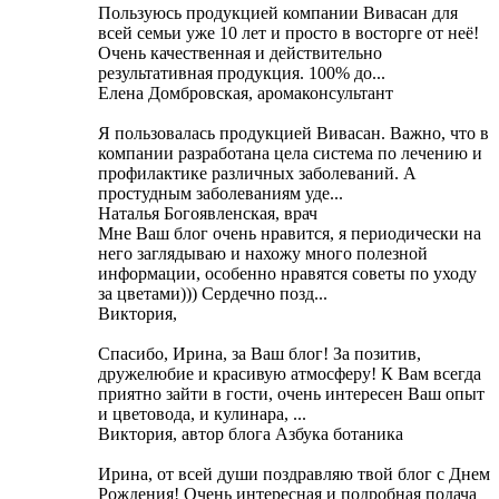
Пользуюсь продукцией компании Вивасан для
всей семьи уже 10 лет и просто в восторге от неё!
Очень качественная и действительно
результативная продукция. 100% до...
Елена Домбровская, аромаконсультант
Я пользовалась продукцией Вивасан. Важно, что в
компании разработана цела система по лечению и
профилактике различных заболеваний. А
простудным заболеваниям уде...
Наталья Богоявленская, врач
Мне Ваш блог очень нравится, я периодически на
него заглядываю и нахожу много полезной
информации, особенно нравятся советы по уходу
за цветами))) Cердечно позд...
Виктория,
Cпасибо, Ирина, за Ваш блог! За позитив,
дружелюбие и красивую атмосферу! К Вам всегда
приятно зайти в гости, очень интересен Ваш опыт
и цветовода, и кулинара, ...
Виктория, автор блога Азбука ботаника
Ирина, от всей души поздравляю твой блог с Днем
Рождения! Очень интересная и подробная подача