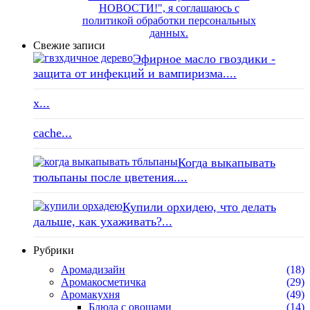
НОВОСТИ!", я соглашаюсь с
политикой обработки персональных
данных.
Свежие записи
Эфирное масло гвоздики -
защита от инфекций и вампиризма....
x...
cache...
Когда выкапывать
тюльпаны после цветения....
Купили орхидею, что делать
дальше, как ухаживать?...
Рубрики
Аромадизайн
(18)
Аромакосметичка
(29)
Аромакухня
(49)
Блюда с овощами
(14)