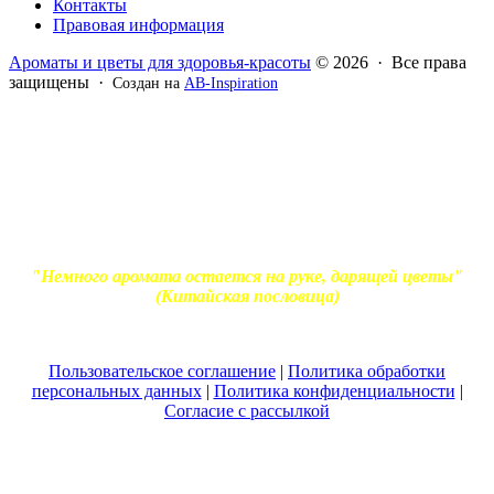
Контакты
Правовая информация
Ароматы и цветы для здоровья-красоты
© 2026 · Все права
защищены ·
Создан на
AB-Inspiration
Вся информация, представленная на сайте - ознакомительная.
Применение масел и трав для лечения обязательно должно
согласовываться с вашим врачом. Владелец сайта не несет
ответственности за непрофессиональное использование
ароматерапевтической продукции. Использование и
копирование материалов без согласия автора и прямой
индексируемой ссылки на блог Ирины Лукшиц запрещено
"Немного аромата остается на руке, дарящей цветы"
(Китайская пословица)
Пользовательское соглашение
|
Политика обработки
персональных данных
|
Политика конфиденциальности
|
Согласие с рассылкой