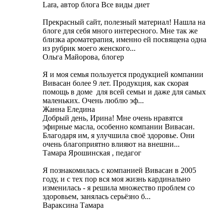
Lara, автор блога Все виды диет
Прекрасный сайт, полезный материал! Нашла на
блоге для себя много интересного. Мне так же
близка ароматерапия, именно ей посвящена одна
из рубрик моего женского...
Ольга Майорова, блогер
Я и моя семья пользуется продукцией компании
Вивасан более 9 лет. Продукция, как скорая
помощь в доме для всей семьи и даже для самых
маленьких. Очень люблю эф...
Жанна Еледина
Добрый день, Ирина! Мне очень нравятся
эфирные масла, особенно компании Вивасан.
Благодаря им, я улучшила своё здоровье. Они
очень благоприятно влияют на внешни...
Тамара Ярошинская , педагог
Я познакомилась с компанией Вивасан в 2005
году, и с тех пор вся моя жизнь кардинально
изменилась - я решила множество проблем со
здоровьем, занялась серьёзно б...
Вараксина Тамара